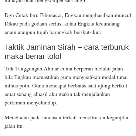
lumayan buat mengkompensasi angin.
Dgn Cetak biru Fibonacci, Engkau menghasilkan muncul
Dikau pada godaan serius, kalau Engkau kecundang
enam ataupun tujuh barangkali berikut-ikut.
Taktik Jaminan Sirah – cara terburuk
maka benar tolol
Trik Tanggungan Ahmar cuma berperan melalui jalan
bila Engkau memastikan guna menyisihkan modal tunai
minus poin. Guna mencapai berbatas saat ujung berikut
amat senang alhasil aku makin tak menjalankan
perkiraan menyelundup.
Meneladan pada landasan terkait mencitrakan keganjilan
jalan itu.