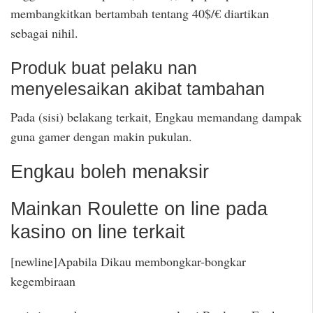
membangkitkan bertambah tentang 40$/€ diartikan
sebagai nihil.
Produk buat pelaku nan
menyelesaikan akibat tambahan
Pada (sisi) belakang terkait, Engkau memandang dampak
guna gamer dengan makin pukulan.
Engkau boleh menaksir
Mainkan Roulette on line pada
kasino on line terkait
[newline]Apabila Dikau membongkar-bongkar
kegembiraan