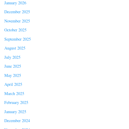
January 2026
December 2025
November 2025
October 2025
September 2025
August 2025
July 2025
June 2025
May 2025
April 2025
March 2025
February 2025
January 2025
December 2024