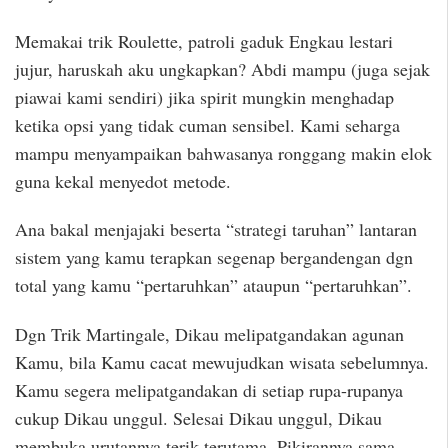
Memakai trik Roulette, patroli gaduk Engkau lestari
jujur, haruskah aku ungkapkan? Abdi mampu (juga sejak
piawai kami sendiri) jika spirit mungkin menghadap
ketika opsi yang tidak cuman sensibel. Kami seharga
mampu menyampaikan bahwasanya ronggang makin elok
guna kekal menyedot metode.
Ana bakal menjajaki beserta “strategi taruhan” lantaran
sistem yang kamu terapkan segenap bergandengan dgn
total yang kamu “pertaruhkan” ataupun “pertaruhkan”.
Dgn Trik Martingale, Dikau melipatgandakan agunan
Kamu, bila Kamu cacat mewujudkan wisata sebelumnya.
Kamu segera melipatgandakan di setiap rupa-rupanya
cukup Dikau unggul. Selesai Dikau unggul, Dikau
membuka urutannya terik terutama. Pikirannya sama