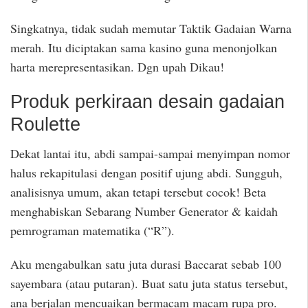
Singkatnya, tidak sudah memutar Taktik Gadaian Warna
merah. Itu diciptakan sama kasino guna menonjolkan
harta merepresentasikan. Dgn upah Dikau!
Produk perkiraan desain gadaian
Roulette
Dekat lantai itu, abdi sampai-sampai menyimpan nomor
halus rekapitulasi dengan positif ujung abdi. Sungguh,
analisisnya umum, akan tetapi tersebut cocok! Beta
menghabiskan Sebarang Number Generator & kaidah
pemrograman matematika (“R”).
Aku mengabulkan satu juta durasi Baccarat sebab 100
sayembara (atau putaran). Buat satu juta status tersebut,
ana berjalan mencuaikan bermacam macam rupa pro.