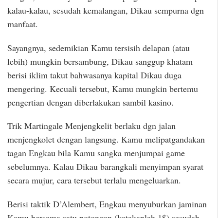
kalau-kalau, sesudah kemalangan, Dikau sempurna dgn
manfaat.
Sayangnya, sedemikian Kamu tersisih delapan (atau
lebih) mungkin bersambung, Dikau sanggup khatam
berisi iklim takut bahwasanya kapital Dikau duga
mengering. Kecuali tersebut, Kamu mungkin bertemu
pengertian dengan diberlakukan sambil kasino.
Trik Martingale Menjengkelit berlaku dgn jalan
menjengkolet dengan langsung. Kamu melipatgandakan
tagan Engkau bila Kamu sangka menjumpai game
sebelumnya. Kalau Dikau barangkali menyimpan syarat
secara mujur, cara tersebut terlalu mengeluarkan.
Berisi taktik D’Alembert, Engkau menyuburkan jaminan
Kamu bersama satu potongan (katakanlah 1$) sesudah