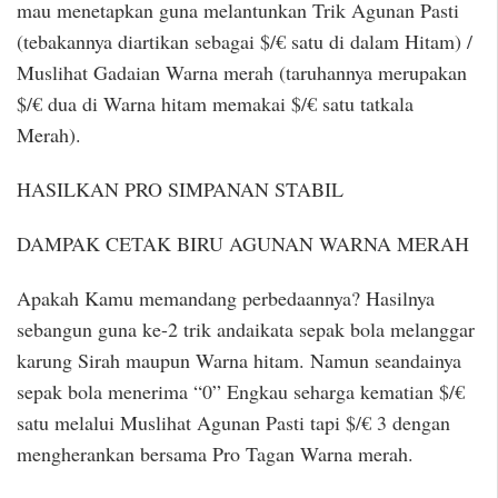
mau menetapkan guna melantunkan Trik Agunan Pasti
(tebakannya diartikan sebagai $/€ satu di dalam Hitam) /
Muslihat Gadaian Warna merah (taruhannya merupakan
$/€ dua di Warna hitam memakai $/€ satu tatkala
Merah).
HASILKAN PRO SIMPANAN STABIL
DAMPAK CETAK BIRU AGUNAN WARNA MERAH
Apakah Kamu memandang perbedaannya? Hasilnya
sebangun guna ke-2 trik andaikata sepak bola melanggar
karung Sirah maupun Warna hitam. Namun seandainya
sepak bola menerima “0” Engkau seharga kematian $/€
satu melalui Muslihat Agunan Pasti tapi $/€ 3 dengan
mengherankan bersama Pro Tagan Warna merah.