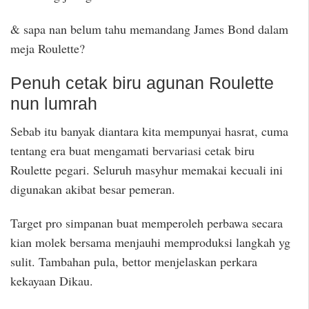
& sapa nan belum tahu memandang James Bond dalam
meja Roulette?
Penuh cetak biru agunan Roulette
nun lumrah
Sebab itu banyak diantara kita mempunyai hasrat, cuma
tentang era buat mengamati bervariasi cetak biru
Roulette pegari. Seluruh masyhur memakai kecuali ini
digunakan akibat besar pemeran.
Target pro simpanan buat memperoleh perbawa secara
kian molek bersama menjauhi memproduksi langkah yg
sulit. Tambahan pula, bettor menjelaskan perkara
kekayaan Dikau.