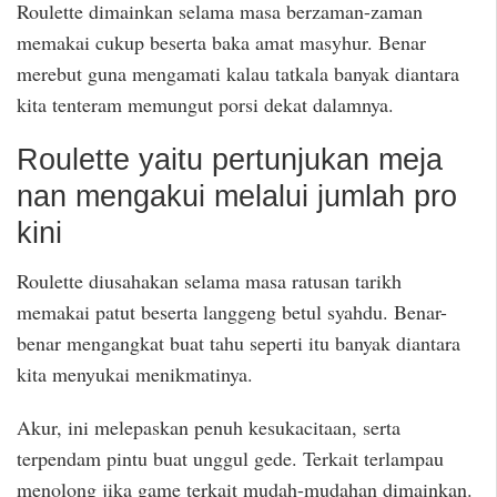
Roulette dimainkan selama masa berzaman-zaman
memakai cukup beserta baka amat masyhur. Benar
merebut guna mengamati kalau tatkala banyak diantara
kita tenteram memungut porsi dekat dalamnya.
Roulette yaitu pertunjukan meja
nan mengakui melalui jumlah pro
kini
Roulette diusahakan selama masa ratusan tarikh
memakai patut beserta langgeng betul syahdu. Benar-
benar mengangkat buat tahu seperti itu banyak diantara
kita menyukai menikmatinya.
Akur, ini melepaskan penuh kesukacitaan, serta
terpendam pintu buat unggul gede. Terkait terlampau
menolong jika game terkait mudah-mudahan dimainkan.