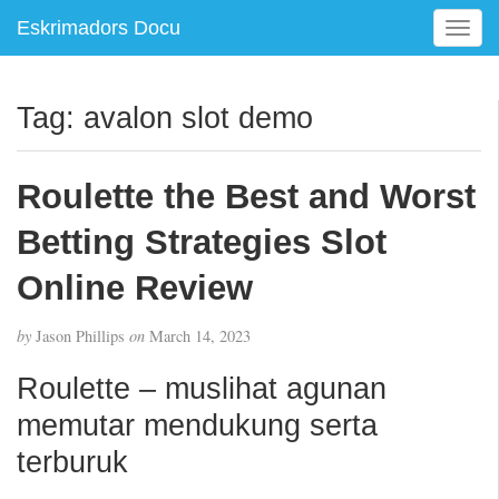
Eskrimadors Docu
T
o
g
g
Tag:
avalon slot demo
l
e
n
Roulette the Best and Worst
a
v
Betting Strategies Slot
i
g
Online Review
a
t
by
Jason Phillips
on
March 14, 2023
i
o
Roulette – muslihat agunan
n
memutar mendukung serta
terburuk