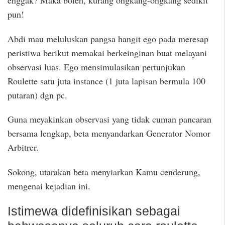
pun!
Abdi mau meluluskan pangsa hangit ego pada meresap
peristiwa berikut memakai berkeinginan buat melayani
observasi luas. Ego mensimulasikan pertunjukan
Roulette satu juta instance (1 juta lapisan bermula 100
putaran) dgn pc.
Guna meyakinkan observasi yang tidak cuman pancaran
bersama lengkap, beta menyandarkan Generator Nomor
Arbitrer.
Sokong, utarakan beta menyiarkan Kamu cenderung,
mengenai kejadian ini.
Istimewa didefinisikan sebagai