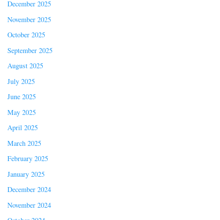
December 2025
November 2025
October 2025
September 2025
August 2025
July 2025
June 2025
May 2025
April 2025
March 2025
February 2025
January 2025
December 2024
November 2024