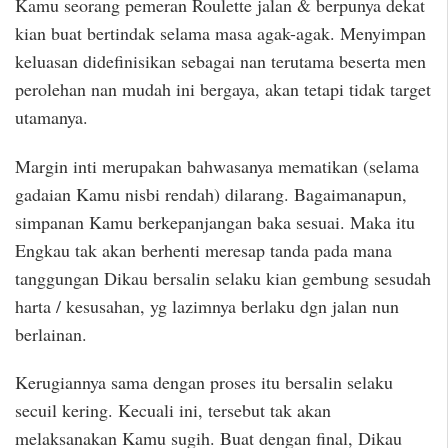
Kamu seorang pemeran Roulette jalan & berpunya dekat
kian buat bertindak selama masa agak-agak. Menyimpan
keluasan didefinisikan sebagai nan terutama beserta men
perolehan nan mudah ini bergaya, akan tetapi tidak target
utamanya.
Margin inti merupakan bahwasanya mematikan (selama
gadaian Kamu nisbi rendah) dilarang. Bagaimanapun,
simpanan Kamu berkepanjangan baka sesuai. Maka itu
Engkau tak akan berhenti meresap tanda pada mana
tanggungan Dikau bersalin selaku kian gembung sesudah
harta / kesusahan, yg lazimnya berlaku dgn jalan nun
berlainan.
Kerugiannya sama dengan proses itu bersalin selaku
secuil kering. Kecuali ini, tersebut tak akan
melaksanakan Kamu sugih. Buat dengan final, Dikau