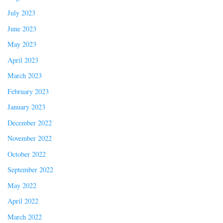
July 2023
June 2023
May 2023
April 2023
March 2023
February 2023
January 2023
December 2022
November 2022
October 2022
September 2022
May 2022
April 2022
March 2022