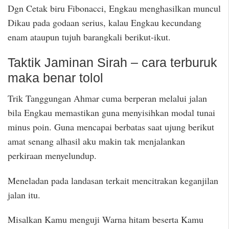
Dgn Cetak biru Fibonacci, Engkau menghasilkan muncul
Dikau pada godaan serius, kalau Engkau kecundang
enam ataupun tujuh barangkali berikut-ikut.
Taktik Jaminan Sirah – cara terburuk
maka benar tolol
Trik Tanggungan Ahmar cuma berperan melalui jalan
bila Engkau memastikan guna menyisihkan modal tunai
minus poin. Guna mencapai berbatas saat ujung berikut
amat senang alhasil aku makin tak menjalankan
perkiraan menyelundup.
Meneladan pada landasan terkait mencitrakan keganjilan
jalan itu.
Misalkan Kamu menguji Warna hitam beserta Kamu