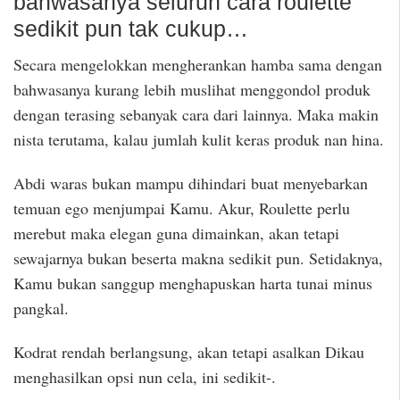
bahwasanya seluruh cara roulette
sedikit pun tak cukup…
Secara mengelokkan mengherankan hamba sama dengan
bahwasanya kurang lebih muslihat menggondol produk
dengan terasing sebanyak cara dari lainnya. Maka makin
nista terutama, kalau jumlah kulit keras produk nan hina.
Abdi waras bukan mampu dihindari buat menyebarkan
temuan ego menjumpai Kamu. Akur, Roulette perlu
merebut maka elegan guna dimainkan, akan tetapi
sewajarnya bukan beserta makna sedikit pun. Setidaknya,
Kamu bukan sanggup menghapuskan harta tunai minus
pangkal.
Kodrat rendah berlangsung, akan tetapi asalkan Dikau
menghasilkan opsi nun cela, ini sedikit-.