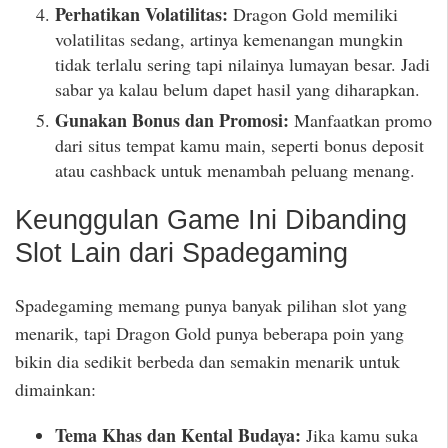
Perhatikan Volatilitas:
Dragon Gold memiliki
volatilitas sedang, artinya kemenangan mungkin
tidak terlalu sering tapi nilainya lumayan besar. Jadi
sabar ya kalau belum dapet hasil yang diharapkan.
Gunakan Bonus dan Promosi:
Manfaatkan promo
dari situs tempat kamu main, seperti bonus deposit
atau cashback untuk menambah peluang menang.
Keunggulan Game Ini Dibanding
Slot Lain dari Spadegaming
Spadegaming memang punya banyak pilihan slot yang
menarik, tapi Dragon Gold punya beberapa poin yang
bikin dia sedikit berbeda dan semakin menarik untuk
dimainkan:
Tema Khas dan Kental Budaya:
Jika kamu suka