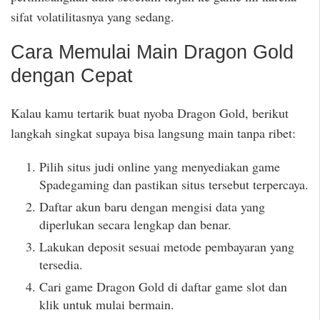
sifat volatilitasnya yang sedang.
Cara Memulai Main Dragon Gold
dengan Cepat
Kalau kamu tertarik buat nyoba Dragon Gold, berikut
langkah singkat supaya bisa langsung main tanpa ribet:
Pilih situs judi online yang menyediakan game
Spadegaming dan pastikan situs tersebut terpercaya.
Daftar akun baru dengan mengisi data yang
diperlukan secara lengkap dan benar.
Lakukan deposit sesuai metode pembayaran yang
tersedia.
Cari game Dragon Gold di daftar game slot dan
klik untuk mulai bermain.