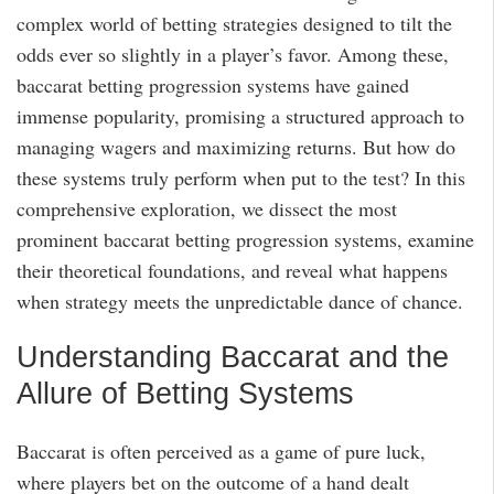
complex world of betting strategies designed to tilt the
odds ever so slightly in a player’s favor. Among these,
baccarat betting progression systems have gained
immense popularity, promising a structured approach to
managing wagers and maximizing returns. But how do
these systems truly perform when put to the test? In this
comprehensive exploration, we dissect the most
prominent baccarat betting progression systems, examine
their theoretical foundations, and reveal what happens
when strategy meets the unpredictable dance of chance.
Understanding Baccarat and the
Allure of Betting Systems
Baccarat is often perceived as a game of pure luck,
where players bet on the outcome of a hand dealt