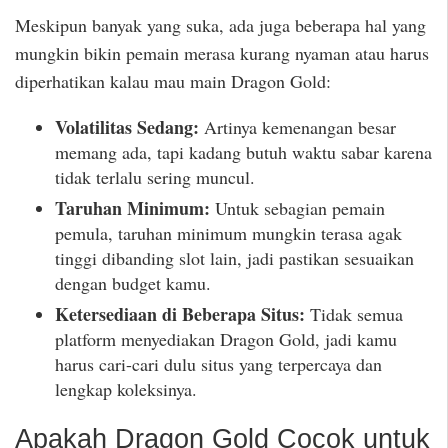
Meskipun banyak yang suka, ada juga beberapa hal yang
mungkin bikin pemain merasa kurang nyaman atau harus
diperhatikan kalau mau main Dragon Gold:
Volatilitas Sedang:
Artinya kemenangan besar
memang ada, tapi kadang butuh waktu sabar karena
tidak terlalu sering muncul.
Taruhan Minimum:
Untuk sebagian pemain
pemula, taruhan minimum mungkin terasa agak
tinggi dibanding slot lain, jadi pastikan sesuaikan
dengan budget kamu.
Ketersediaan di Beberapa Situs:
Tidak semua
platform menyediakan Dragon Gold, jadi kamu
harus cari-cari dulu situs yang terpercaya dan
lengkap koleksinya.
Apakah Dragon Gold Cocok untuk