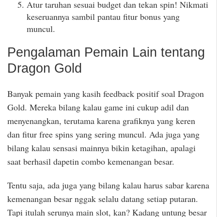
Atur taruhan sesuai budget dan tekan spin! Nikmati
keseruannya sambil pantau fitur bonus yang
muncul.
Pengalaman Pemain Lain tentang
Dragon Gold
Banyak pemain yang kasih feedback positif soal Dragon
Gold. Mereka bilang kalau game ini cukup adil dan
menyenangkan, terutama karena grafiknya yang keren
dan fitur free spins yang sering muncul. Ada juga yang
bilang kalau sensasi mainnya bikin ketagihan, apalagi
saat berhasil dapetin combo kemenangan besar.
Tentu saja, ada juga yang bilang kalau harus sabar karena
kemenangan besar nggak selalu datang setiap putaran.
Tapi itulah serunya main slot, kan? Kadang untung besar