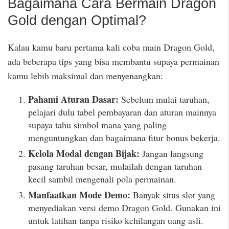
Bagaimana Cara Bermain Dragon
Gold dengan Optimal?
Kalau kamu baru pertama kali coba main Dragon Gold,
ada beberapa tips yang bisa membantu supaya permainan
kamu lebih maksimal dan menyenangkan:
Pahami Aturan Dasar:
Sebelum mulai taruhan,
pelajari dulu tabel pembayaran dan aturan mainnya
supaya tahu simbol mana yang paling
menguntungkan dan bagaimana fitur bonus bekerja.
Kelola Modal dengan Bijak:
Jangan langsung
pasang taruhan besar, mulailah dengan taruhan
kecil sambil mengenali pola permainan.
Manfaatkan Mode Demo:
Banyak situs slot yang
menyediakan versi demo Dragon Gold. Gunakan ini
untuk latihan tanpa risiko kehilangan uang asli.