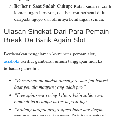
Berhenti Saat Sudah Cukup:
Kalau sudah meraih
kemenangan lumayan, ada baiknya berhenti dulu
daripada ngoyo dan akhirnya kehilangan semua.
Ulasan Singkat Dari Para Pemain
Break Da Bank Again Slot
Berdasarkan pengalaman komunitas pemain slot,
asiahoki
berikut gambaran umum tanggapan mereka
terhadap game ini:
“Permainan ini mudah dimengerti dan fun banget
buat pemula maupun yang udah pro.”
“Free spins-nya sering keluar, bikin saldo saya
nambah terus tanpa harus deposit lagi.”
“Kadang jackpot progresifnya bikin deg-degan,
tapi memang susah dapetnya. Jadi harus sabar.”