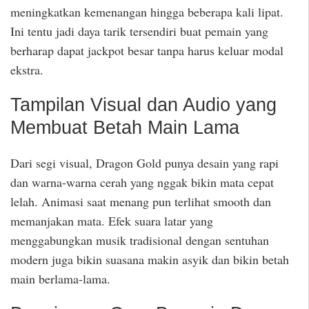
meningkatkan kemenangan hingga beberapa kali lipat.
Ini tentu jadi daya tarik tersendiri buat pemain yang
berharap dapat jackpot besar tanpa harus keluar modal
ekstra.
Tampilan Visual dan Audio yang
Membuat Betah Main Lama
Dari segi visual, Dragon Gold punya desain yang rapi
dan warna-warna cerah yang nggak bikin mata cepat
lelah. Animasi saat menang pun terlihat smooth dan
memanjakan mata. Efek suara latar yang
menggabungkan musik tradisional dengan sentuhan
modern juga bikin suasana makin asyik dan bikin betah
main berlama-lama.