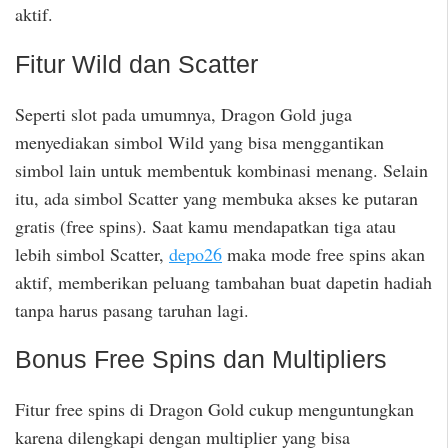
aktif.
Fitur Wild dan Scatter
Seperti slot pada umumnya, Dragon Gold juga
menyediakan simbol Wild yang bisa menggantikan
simbol lain untuk membentuk kombinasi menang. Selain
itu, ada simbol Scatter yang membuka akses ke putaran
gratis (free spins). Saat kamu mendapatkan tiga atau
lebih simbol Scatter,
depo26
maka mode free spins akan
aktif, memberikan peluang tambahan buat dapetin hadiah
tanpa harus pasang taruhan lagi.
Bonus Free Spins dan Multipliers
Fitur free spins di Dragon Gold cukup menguntungkan
karena dilengkapi dengan multiplier yang bisa