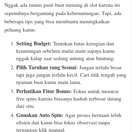
Nggak ada rumus pasti buat menang di slot karena ini
sepenuhnya bergantung pada keberuntungan. Tapi, ada
beberapa tips yang bisa membantu meningkatkan
peluang kamu:
Setting Budget:
Tentukan batas kerugian dan
keuntungan sebelum mulai main supaya kamu
nggak kalap saat sedang untung atau buntung.
Pilih Taruhan yang Sesuai:
Jangan terlalu besar
tapi juga jangan terlalu kecil. Cari titik tengah yang
nyaman buat kamu main lama.
Perhatikan Fitur Bonus:
Fokus untuk memicu
free spins karena biasanya hadiah terbesar datang
dari situ.
Gunakan Auto Spin:
Agar proses bermain lebih
efisien dan kamu bisa fokus observasi tanpa
terganggu klik manual.