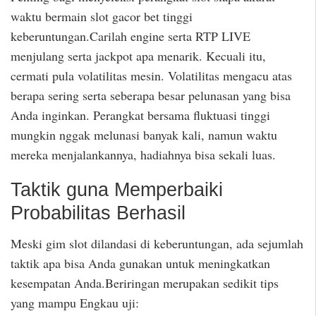
waktu bermain slot gacor bet tinggi
keberuntungan.Carilah engine serta RTP LIVE
menjulang serta jackpot apa menarik. Kecuali itu,
cermati pula volatilitas mesin. Volatilitas mengacu atas
berapa sering serta seberapa besar pelunasan yang bisa
Anda inginkan. Perangkat bersama fluktuasi tinggi
mungkin nggak melunasi banyak kali, namun waktu
mereka menjalankannya, hadiahnya bisa sekali luas.
Taktik guna Memperbaiki
Probabilitas Berhasil
Meski gim slot dilandasi di keberuntungan, ada sejumlah
taktik apa bisa Anda gunakan untuk meningkatkan
kesempatan Anda.Beriringan merupakan sedikit tips
yang mampu Engkau uji: