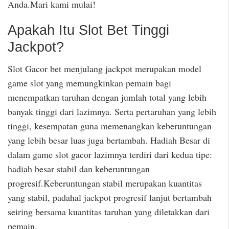
Anda.Mari kami mulai!
Apakah Itu Slot Bet Tinggi
Jackpot?
Slot Gacor bet menjulang jackpot merupakan model
game slot yang memungkinkan pemain bagi
menempatkan taruhan dengan jumlah total yang lebih
banyak tinggi dari lazimnya. Serta pertaruhan yang lebih
tinggi, kesempatan guna memenangkan keberuntungan
yang lebih besar luas juga bertambah. Hadiah Besar di
dalam game slot gacor lazimnya terdiri dari kedua tipe:
hadiah besar stabil dan keberuntungan
progresif.Keberuntungan stabil merupakan kuantitas
yang stabil, padahal jackpot progresif lanjut bertambah
seiring bersama kuantitas taruhan yang diletakkan dari
pemain.