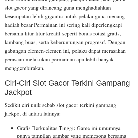
slot gacor yang dirancang guna menghadiahkan
kesempatan lebih gigantic untuk pelaku guna menang
hadiah besar.Permainan ini sering kali diperlengkapi
bersama fitur-fitur kreatif seperti bonus rotasi gratis,
lambang buas, serta keberuntungan progresif. Dengan
gabungan elemen-elemen ini, pelaku dapat merasakan
perasaan melakukan permainan apa lebih banyak
menggembirakan.
Ciri-Ciri Slot Gacor Terkini Gampang
Jackpot
Sedikit ciri unik sebab slot gacor terkini gampang
jackpot di antara lainnya:
Grafis Berkualitas Tinggi: Game ini umumnya
punya tampilan gambar yang memesona bersama