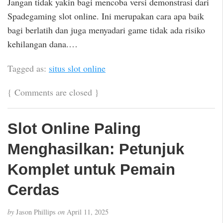
Jangan tidak yakin bagi mencoba versi demonstrasi dari
Spadegaming slot online. Ini merupakan cara apa baik
bagi berlatih dan juga menyadari game tidak ada risiko
kehilangan dana.…
Tagged as:
situs slot online
{
Comments are closed
}
Slot Online Paling
Menghasilkan: Petunjuk
Komplet untuk Pemain
Cerdas
by
Jason Phillips
on
April 11, 2025