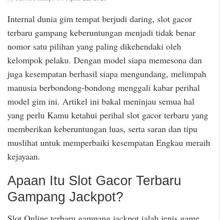
Internal dunia gim tempat berjudi daring, slot gacor
terbaru gampang keberuntungan menjadi tidak benar
nomor satu pilihan yang paling dikehendaki oleh
kelompok pelaku. Dengan model siapa memesona dan
juga kesempatan berhasil siapa mengundang, melimpah
manusia berbondong-bondong menggali kabar perihal
model gim ini. Artikel ini bakal meninjau semua hal
yang perlu Kamu ketahui perihal slot gacor terbaru yang
memberikan keberuntungan luas, serta saran dan tipu
muslihat untuk memperbaiki kesempatan Engkau meraih
kejayaan.
Apaan Itu Slot Gacor Terbaru
Gampang Jackpot?
Slot Online terbaru gampang jackpot ialah jenis game