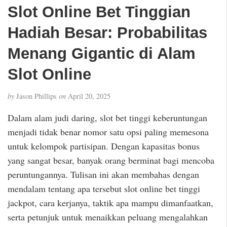
Slot Online Bet Tinggian
Hadiah Besar: Probabilitas
Menang Gigantic di Alam
Slot Online
by
Jason Phillips
on
April 20, 2025
Dalam alam judi daring, slot bet tinggi keberuntungan
menjadi tidak benar nomor satu opsi paling memesona
untuk kelompok partisipan. Dengan kapasitas bonus
yang sangat besar, banyak orang berminat bagi mencoba
peruntungannya. Tulisan ini akan membahas dengan
mendalam tentang apa tersebut slot online bet tinggi
jackpot, cara kerjanya, taktik apa mampu dimanfaatkan,
serta petunjuk untuk menaikkan peluang mengalahkan