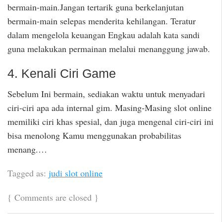
bermain-main.Jangan tertarik guna berkelanjutan
bermain-main selepas menderita kehilangan. Teratur
dalam mengelola keuangan Engkau adalah kata sandi
guna melakukan permainan melalui menanggung jawab.
4. Kenali Ciri Game
Sebelum Ini bermain, sediakan waktu untuk menyadari
ciri-ciri apa ada internal gim. Masing-Masing slot online
memiliki ciri khas spesial, dan juga mengenal ciri-ciri ini
bisa menolong Kamu menggunakan probabilitas
menang.…
Tagged as:
judi slot online
{
Comments are closed
}