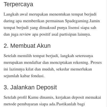
Terpercaya
Langkah awal merupakan menentukan tempat berjudi
daring apa memberikan permainan Spadegaming.Jamin
tempat berjudi yang dimaksud punya lisensi siapa sah
dan juga review apa positif asal partisipan lainnya.
2. Membuat Akun
Setelah memilih tempat berjudi, langkah seterusnya
merupakan mendaftar dan menciptakan rekening. Proses
ini lazimnya kilat dan mudah, sekedar memerlukan
sejumlah kabar fondasi.
3. Jalankan Deposit
Setelah profil Kamu dinamis, kerjakan deposit memakai
metode pembayaran siapa ada.Pastikanlah bagi