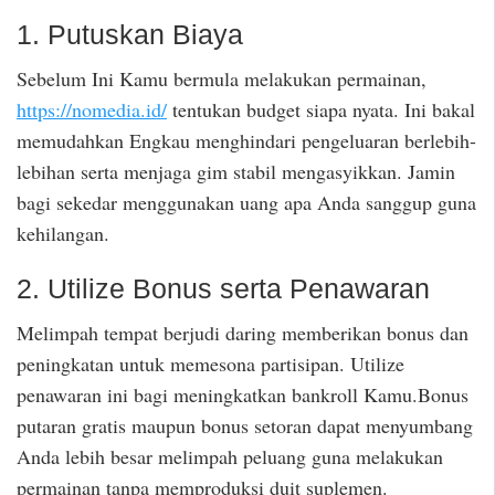
1. Putuskan Biaya
Sebelum Ini Kamu bermula melakukan permainan,
https://nomedia.id/
tentukan budget siapa nyata. Ini bakal
memudahkan Engkau menghindari pengeluaran berlebih-
lebihan serta menjaga gim stabil mengasyikkan. Jamin
bagi sekedar menggunakan uang apa Anda sanggup guna
kehilangan.
2. Utilize Bonus serta Penawaran
Melimpah tempat berjudi daring memberikan bonus dan
peningkatan untuk memesona partisipan. Utilize
penawaran ini bagi meningkatkan bankroll Kamu.Bonus
putaran gratis maupun bonus setoran dapat menyumbang
Anda lebih besar melimpah peluang guna melakukan
permainan tanpa memproduksi duit suplemen.