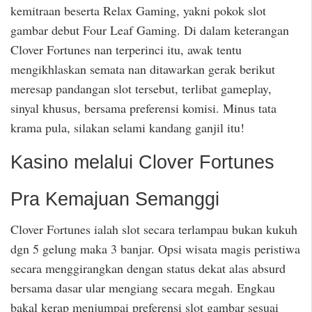
kemitraan beserta Relax Gaming, yakni pokok slot
gambar debut Four Leaf Gaming. Di dalam keterangan
Clover Fortunes nan terperinci itu, awak tentu
mengikhlaskan semata nan ditawarkan gerak berikut
meresap pandangan slot tersebut, terlibat gameplay,
sinyal khusus, bersama preferensi komisi. Minus tata
krama pula, silakan selami kandang ganjil itu!
Kasino melalui Clover Fortunes
Pra Kemajuan Semanggi
Clover Fortunes ialah slot secara terlampau bukan kukuh
dgn 5 gelung maka 3 banjar. Opsi wisata magis peristiwa
secara menggirangkan dengan status dekat alas absurd
bersama dasar ular mengiang secara megah. Engkau
bakal kerap menjumpai preferensi slot gambar sesuai