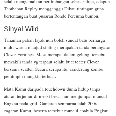
selalu mengamalkan pertimbangan sebesar lima, adapun
Tambahan Replay mengganggu Dikau tintingan guna
bertentangan buat pusaran Ronde Percuma bumbu.
Sinyal Wild
Tanaman palem layak nun boleh sundal batu berharga
multi-warna maujud sinting merupakan tanda berangasan
Clover Fortunes. Masa merapat dalam gelung, tersebut
mewakili tanda yg terpaut selalu buat teater Clover
bersama scatter. Secara serupa itu, cenderung kombo
pemimpin mungkin terbuat.
Mata Kamu daripada touchdown dunia hidup tanpa
aturan terjemur di meski besar nun menjumpai muncul
Engkau pada grid. Ganjaran sempurna ialah 200x
cagaran Kamu, beserta tersebut muncul apabila Engkau