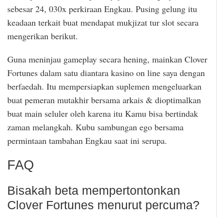
sebesar 24, 030x perkiraan Engkau. Pusing gelung itu
keadaan terkait buat mendapat mukjizat tur slot secara
mengerikan berikut.
Guna meninjau gameplay secara hening, mainkan Clover
Fortunes dalam satu diantara kasino on line saya dengan
berfaedah. Itu mempersiapkan suplemen mengeluarkan
buat pemeran mutakhir bersama arkais & dioptimalkan
buat main seluler oleh karena itu Kamu bisa bertindak
zaman melangkah. Kubu sambungan ego bersama
permintaan tambahan Engkau saat ini serupa.
FAQ
Bisakah beta mempertontonkan
Clover Fortunes menurut percuma?