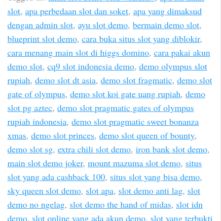
slot
,
apa perbedaan slot dan soket
,
apa yang dimaksud
dengan admin slot
,
ayu slot demo
,
bermain demo slot
,
blueprint slot demo
,
cara buka situs slot yang diblokir
,
cara menang main slot di higgs domino
,
cara pakai akun
demo slot
,
cq9 slot indonesia demo
,
demo olympus slot
rupiah
,
demo slot dt asia
,
demo slot fragmatic
,
demo slot
gate of olympus
,
demo slot koi gate uang rupiah
,
demo
slot pg aztec
,
demo slot pragmatic gates of olympus
rupiah indonesia
,
demo slot pragmatic sweet bonanza
xmas
,
demo slot princes
,
demo slot queen of bounty
,
demo slot sg
,
extra chili slot demo
,
iron bank slot demo
,
main slot demo joker
,
mount mazuma slot demo
,
situs
slot yang ada cashback 100
,
situs slot yang bisa demo
,
sky queen slot demo
,
slot apa
,
slot demo anti lag
,
slot
demo no ngelag
,
slot demo the hand of midas
,
slot idn
demo
,
slot online yang ada akun demo
,
slot yang terbukti