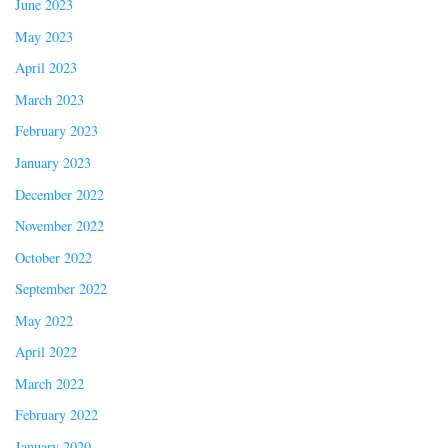
June 2023
May 2023
April 2023
March 2023
February 2023
January 2023
December 2022
November 2022
October 2022
September 2022
May 2022
April 2022
March 2022
February 2022
January 2020