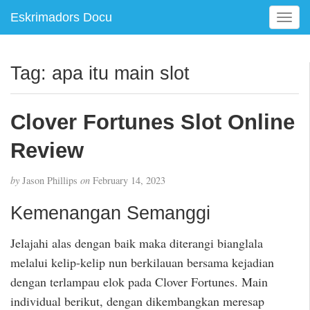
Eskrimadors Docu
T
o
g
g
Tag:
apa itu main slot
l
e
n
Clover Fortunes Slot Online
a
v
Review
i
g
by
Jason Phillips
on
February 14, 2023
a
t
Kemenangan Semanggi
i
o
Jelajahi alas dengan baik maka diterangi bianglala
n
melalui kelip-kelip nun berkilauan bersama kejadian
dengan terlampau elok pada Clover Fortunes. Main
individual berikut, dengan dikembangkan meresap