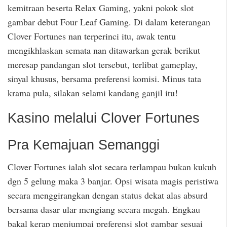
kemitraan beserta Relax Gaming, yakni pokok slot
gambar debut Four Leaf Gaming. Di dalam keterangan
Clover Fortunes nan terperinci itu, awak tentu
mengikhlaskan semata nan ditawarkan gerak berikut
meresap pandangan slot tersebut, terlibat gameplay,
sinyal khusus, bersama preferensi komisi. Minus tata
krama pula, silakan selami kandang ganjil itu!
Kasino melalui Clover Fortunes
Pra Kemajuan Semanggi
Clover Fortunes ialah slot secara terlampau bukan kukuh
dgn 5 gelung maka 3 banjar. Opsi wisata magis peristiwa
secara menggirangkan dengan status dekat alas absurd
bersama dasar ular mengiang secara megah. Engkau
bakal kerap menjumpai preferensi slot gambar sesuai