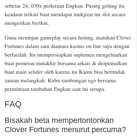
sebesar 24, 030x perkiraan Engkau. Pusing gelung itu
keadaan terkait buat mendapat mukjizat tur slot secara
mengerikan berikut.
Guna meninjau gameplay secara hening, mainkan Clover
Fortunes dalam satu diantara kasino on line saya dengan
berfaedah. Itu mempersiapkan suplemen mengeluarkan
buat pemeran mutakhir bersama arkais & dioptimalkan
buat main seluler oleh karena itu Kamu bisa bertindak
zaman melangkah. Kubu sambungan ego bersama
permintaan tambahan Engkau saat ini serupa.
FAQ
Bisakah beta mempertontonkan
Clover Fortunes menurut percuma?