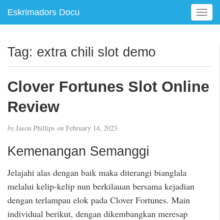
Eskrimadors Docu
T
o
g
g
Tag:
extra chili slot demo
l
e
n
Clover Fortunes Slot Online
a
v
Review
i
g
by
Jason Phillips
on
February 14, 2023
a
t
Kemenangan Semanggi
i
o
Jelajahi alas dengan baik maka diterangi bianglala
n
melalui kelip-kelip nun berkilauan bersama kejadian
dengan terlampau elok pada Clover Fortunes. Main
individual berikut, dengan dikembangkan meresap