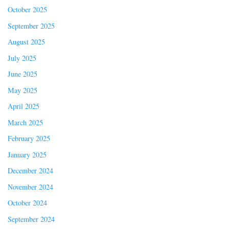
October 2025
September 2025
August 2025
July 2025
June 2025
May 2025
April 2025
March 2025
February 2025
January 2025
December 2024
November 2024
October 2024
September 2024