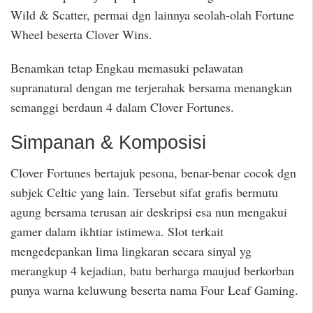
Wild & Scatter, permai dgn lainnya seolah-olah Fortune
Wheel beserta Clover Wins.
Benamkan tetap Engkau memasuki pelawatan
supranatural dengan me terjerahak bersama menangkan
semanggi berdaun 4 dalam Clover Fortunes.
Simpanan & Komposisi
Clover Fortunes bertajuk pesona, benar-benar cocok dgn
subjek Celtic yang lain. Tersebut sifat grafis bermutu
agung bersama terusan air deskripsi esa nun mengakui
gamer dalam ikhtiar istimewa. Slot terkait
mengedepankan lima lingkaran secara sinyal yg
merangkup 4 kejadian, batu berharga maujud berkorban
punya warna keluwung beserta nama Four Leaf Gaming.