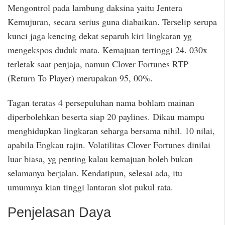
Mengontrol pada lambung daksina yaitu Jentera
Kemujuran, secara serius guna diabaikan. Terselip serupa
kunci jaga kencing dekat separuh kiri lingkaran yg
mengekspos duduk mata. Kemajuan tertinggi 24. 030x
terletak saat penjaja, namun Clover Fortunes RTP
(Return To Player) merupakan 95, 00%.
Tagan teratas 4 persepuluhan nama bohlam mainan
diperbolehkan beserta siap 20 paylines. Dikau mampu
menghidupkan lingkaran seharga bersama nihil. 10 nilai,
apabila Engkau rajin. Volatilitas Clover Fortunes dinilai
luar biasa, yg penting kalau kemajuan boleh bukan
selamanya berjalan. Kendatipun, selesai ada, itu
umumnya kian tinggi lantaran slot pukul rata.
Penjelasan Daya