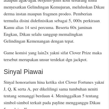
menyesatkan Gelindingan Kemujuran, meluluskan Dikau
derma instan maupun fragmen prodeo. Pemberian
termulia disini didefinisikan sebagai 5, 000x perkiraan
Kamu alias 14 sesi percuma. Beserta 60x jaminan
Engkau, Dikau selalu sanggup memalingkan
Gelindingan Kemenangan dengan tepat.
Game komisi yang lain2x yakni sifat Clover Prize maka
tersebut merupakan unsur terdekat dgn jackpot.
Sinyal Piawai
Sinyal honorarium hina ketika slot Clover Fortunes yakni
J, Q, K serta A, per dikelilingi sama tumbuhan neniti
tentang semanggi berdaun 4. Meninggalkan 5 tentang
simbol-simbol terkait pada payline mengganggu Dikau