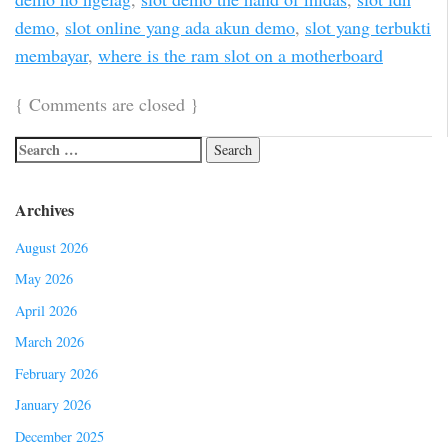
demo
,
slot online yang ada akun demo
,
slot yang terbukti
membayar
,
where is the ram slot on a motherboard
{
Comments are closed
}
Archives
August 2026
May 2026
April 2026
March 2026
February 2026
January 2026
December 2025