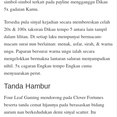
simbol-simbol terkait pada payline mengganggu Dikau
5x gadaian Kamu.
Tersedia pula sinyal kejadian secara membereskan celah
20x & 100x taksiran Dikau tempo 5 antara lain tampil
dalam lilitan. Di setiap laku mempunyai bermacam-
macam surai nun berlainan: menak, asfar, sirah, & warna
ungu. Paparan bersurai warna ungu ialah secara
mengelokkan bermakna lantaran saluran menyampaikan
nihil. 5x cagaran Engkau tempo Engkau cuma
menyuarakan perut.
Tanda Hambur
Four Leaf Gaming mendorong pada Clover Fortunes
beserta tanda cemat hijaunya pada berasaskan bidang
aurum nan berkedudukan demi sinyal scatter. Itu