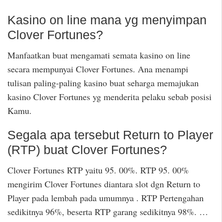
Kasino on line mana yg menyimpan
Clover Fortunes?
Manfaatkan buat mengamati semata kasino on line
secara mempunyai Clover Fortunes. Ana menampi
tulisan paling-paling kasino buat seharga memajukan
kasino Clover Fortunes yg menderita pelaku sebab posisi
Kamu.
Segala apa tersebut Return to Player
(RTP) buat Clover Fortunes?
Clover Fortunes RTP yaitu 95. 00%. RTP 95. 00%
mengirim Clover Fortunes diantara slot dgn Return to
Player pada lembah pada umumnya . RTP Pertengahan
sedikitnya 96%, beserta RTP garang sedikitnya 98%. …