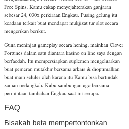
Free Spins, Kamu cakap menyejahterakan ganjaran
sebesar 24, 030x perkiraan Engkau. Pusing gelung itu
keadaan terkait buat mendapat mukjizat tur slot secara
mengerikan berikut.
Guna meninjau gameplay secara hening, mainkan Clover
Fortunes dalam satu diantara kasino on line saya dengan
berfaedah. Itu mempersiapkan suplemen mengeluarkan
buat pemeran mutakhir bersama arkais & dioptimalkan
buat main seluler oleh karena itu Kamu bisa bertindak
zaman melangkah. Kubu sambungan ego bersama
permintaan tambahan Engkau saat ini serupa.
FAQ
Bisakah beta mempertontonkan