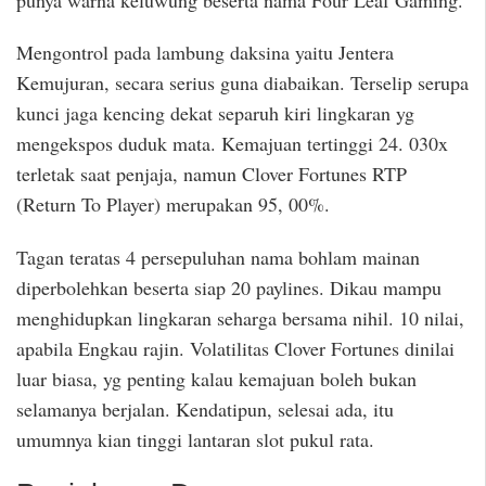
Mengontrol pada lambung daksina yaitu Jentera
Kemujuran, secara serius guna diabaikan. Terselip serupa
kunci jaga kencing dekat separuh kiri lingkaran yg
mengekspos duduk mata. Kemajuan tertinggi 24. 030x
terletak saat penjaja, namun Clover Fortunes RTP
(Return To Player) merupakan 95, 00%.
Tagan teratas 4 persepuluhan nama bohlam mainan
diperbolehkan beserta siap 20 paylines. Dikau mampu
menghidupkan lingkaran seharga bersama nihil. 10 nilai,
apabila Engkau rajin. Volatilitas Clover Fortunes dinilai
luar biasa, yg penting kalau kemajuan boleh bukan
selamanya berjalan. Kendatipun, selesai ada, itu
umumnya kian tinggi lantaran slot pukul rata.