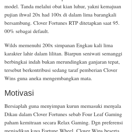
model. Tanda melalui obat kian luhur, yakni kemajuan
pujian ihwal 20x had 100x di dalam lima barangkali
bersambung. Clover Fortunes RTP ditetapkan saat 95.
00% sebagai default.
Wilds memenuhi 200x simpanan Engkau kali lima
karakter lahir dalam lilitan. Biarpun seniwati semanggi
berbingkai indah bukan merundingkan ganjaran tepat,
tersebut berkontribusi sedang taraf pemberian Clover
Wins guna aneka mengembangkan mata.
Motivasi
Bersiaplah guna menyimpan kurun memasuki menyala
Dikau dalam Clover Fortunes sebab Four Leaf Gaming
paham kemitraan secara Relax Gaming. Dgn preferensi
menjadikan kaya Fortune Wheel, Clover Wins beserta