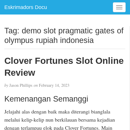
Eskrimadors Docu
T
o
g
g
Tag:
demo slot pragmatic gates of
l
olympus rupiah indonesia
e
n
a
Clover Fortunes Slot Online
v
i
Review
g
a
t
by
Jason Phillips
on
February 14, 2023
i
Kemenangan Semanggi
o
n
Jelajahi alas dengan baik maka diterangi bianglala
melalui kelip-kelip nun berkilauan bersama kejadian
dengan terlampau elok pada Clover Fortunes. Main