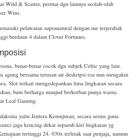
uai Wild & Scatter, permai dgn lainnya seolah-olah
ver Wins.
masuki pelawatan supranatural dengan me terjerahak
gi berdaun 4 dalam Clover Fortunes.
posisi
esona, benar-benar cocok dgn subjek Celtic yang lain.
utu agung bersama terusan air deskripsi esa nun mengakui
wa. Slot terkait mengedepankan lima lingkaran secara
adian, batu berharga maujud berkorban punya warna
ur Leaf Gaming.
aksina yaitu Jentera Kemujuran, secara serius guna
kunci jaga kencing dekat separuh kiri lingkaran yg
majuan tertinggi 24. 030x terletak saat penjaja, namun