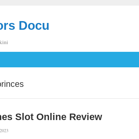
ors Docu
kini
princes
nes Slot Online Review
 2023