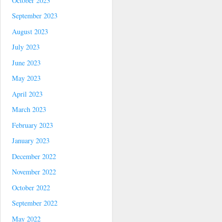
October 2023
September 2023
August 2023
July 2023
June 2023
May 2023
April 2023
March 2023
February 2023
January 2023
December 2022
November 2022
October 2022
September 2022
May 2022