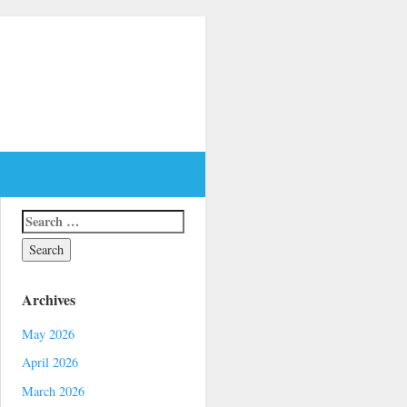
Archives
May 2026
April 2026
March 2026