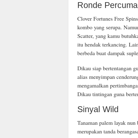
Ronde Percuma
Clover Fortunes Free Spins
kombo yang serupa. Namun
Scatter, yang kamu butuhka
itu hendak terkancing. La
berbeda buat dampak supl
Dikau siap bertentangan gu
alias menyimpan cenderung
mengamalkan pertimbanga
Dikau tintingan guna bert
Sinyal Wild
Tanaman palem layak nun b
merupakan tanda berangasa