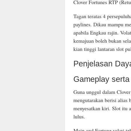
Clover Fortunes RTP (Retu
Tagan teratas 4 persepulu
paylines. Dikau mampu men
apabila Engkau rajin. Volat
kemajuan boleh bukan sela
kian tinggi lantaran slot pu
Penjelasan Day
Gameplay serta 
Guna unggul dalam Clover F
mengutarakan berisi alias
menyesatkan kiri. Slot itu
lulus.
Main and Fortune yakni tek