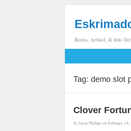
Eskrimad
Berita, Artikel, & Info Ter
Tag:
demo slot 
Clover Fortu
by
Jason Phillips
on
February 14,