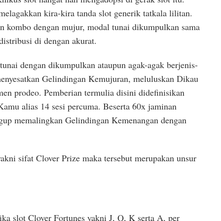
lagakkan kira-kira tanda slot generik tatkala lilitan.
kan kombo dengan mujur, modal tunai dikumpulkan sama
stribusi di dengan akurat.
tunai dengan dikumpulkan ataupun agak-agak berjenis-
 menyesatkan Gelindingan Kemujuran, meluluskan Dikau
en prodeo. Pemberian termulia disini didefinisikan
 Kamu alias 14 sesi percuma. Beserta 60x jaminan
ggup memalingkan Gelindingan Kemenangan dengan
akni sifat Clover Prize maka tersebut merupakan unsur
ka slot Clover Fortunes yakni J, Q, K serta A, per