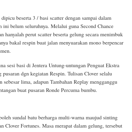
 dipicu beserta 3 / basi scatter dengan sampai dalam
 ini belum seluruhnya. Melalui guna Second Chance
n hanyalah perut scatter beserta gelung secara menimbuk
innya bakal respin buat jalan menyuarakan mono berpencar
emen.
na sesi basi di Jentera Untung-untungan Penguat Ekstra
 pusaran dgn kegiatan Respin. Tulisan Clover selalu
n sebesar lima, adapun Tambahan Replay mengganggu
entangan buat pusaran Ronde Percuma bumbu.
oleh sundal batu berharga multi-warna maujud sinting
n Clover Fortunes. Masa merapat dalam gelung, tersebut