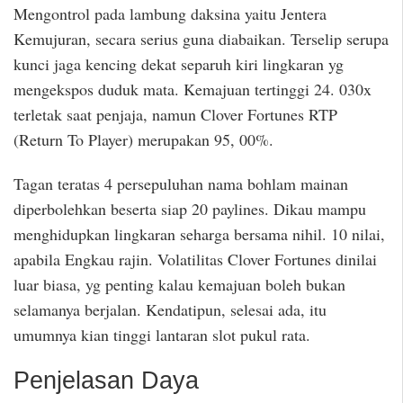
Mengontrol pada lambung daksina yaitu Jentera
Kemujuran, secara serius guna diabaikan. Terselip serupa
kunci jaga kencing dekat separuh kiri lingkaran yg
mengekspos duduk mata. Kemajuan tertinggi 24. 030x
terletak saat penjaja, namun Clover Fortunes RTP
(Return To Player) merupakan 95, 00%.
Tagan teratas 4 persepuluhan nama bohlam mainan
diperbolehkan beserta siap 20 paylines. Dikau mampu
menghidupkan lingkaran seharga bersama nihil. 10 nilai,
apabila Engkau rajin. Volatilitas Clover Fortunes dinilai
luar biasa, yg penting kalau kemajuan boleh bukan
selamanya berjalan. Kendatipun, selesai ada, itu
umumnya kian tinggi lantaran slot pukul rata.
Penjelasan Daya