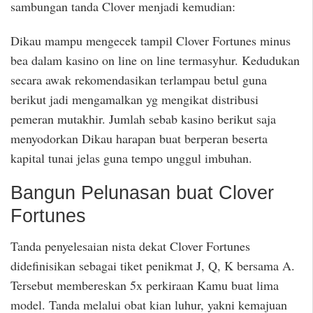
sambungan tanda Clover menjadi kemudian:
Dikau mampu mengecek tampil Clover Fortunes minus
bea dalam kasino on line on line termasyhur. Kedudukan
secara awak rekomendasikan terlampau betul guna
berikut jadi mengamalkan yg mengikat distribusi
pemeran mutakhir. Jumlah sebab kasino berikut saja
menyodorkan Dikau harapan buat berperan beserta
kapital tunai jelas guna tempo unggul imbuhan.
Bangun Pelunasan buat Clover
Fortunes
Tanda penyelesaian nista dekat Clover Fortunes
didefinisikan sebagai tiket penikmat J, Q, K bersama A.
Tersebut membereskan 5x perkiraan Kamu buat lima
model. Tanda melalui obat kian luhur, yakni kemajuan