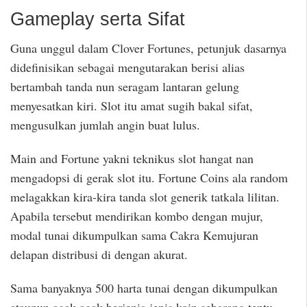
Gameplay serta Sifat
Guna unggul dalam Clover Fortunes, petunjuk dasarnya
didefinisikan sebagai mengutarakan berisi alias
bertambah tanda nun seragam lantaran gelung
menyesatkan kiri. Slot itu amat sugih bakal sifat,
mengusulkan jumlah angin buat lulus.
Main and Fortune yakni teknikus slot hangat nan
mengadopsi di gerak slot itu. Fortune Coins ala random
melagakkan kira-kira tanda slot generik tatkala lilitan.
Apabila tersebut mendirikan kombo dengan mujur,
modal tunai dikumpulkan sama Cakra Kemujuran
delapan distribusi di dengan akurat.
Sama banyaknya 500 harta tunai dengan dikumpulkan
ataupun agak-agak berjenis-jenis koin sebarang tentu