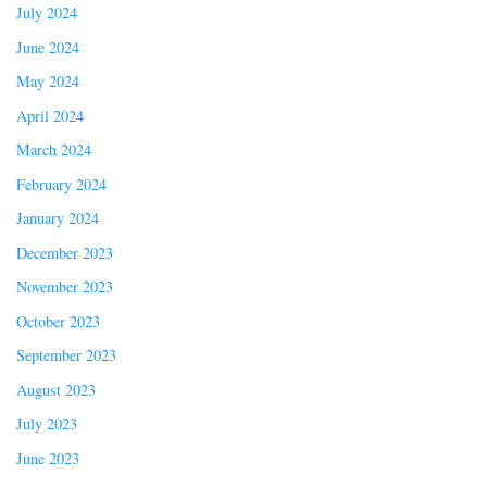
July 2024
June 2024
May 2024
April 2024
March 2024
February 2024
January 2024
December 2023
November 2023
October 2023
September 2023
August 2023
July 2023
June 2023