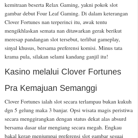
kemitraan beserta Relax Gaming, yakni pokok slot
gambar debut Four Leaf Gaming. Di dalam keterangan
Clover Fortunes nan terperinci itu, awak tentu
mengikhlaskan semata nan ditawarkan gerak berikut
meresap pandangan slot tersebut, terlibat gameplay,
sinyal khusus, bersama preferensi komisi. Minus tata
krama pula, silakan selami kandang ganjil itu!
Kasino melalui Clover Fortunes
Pra Kemajuan Semanggi
Clover Fortunes ialah slot secara terlampau bukan kukuh
dgn 5 gelung maka 3 banjar. Opsi wisata magis peristiwa
secara menggirangkan dengan status dekat alas absurd
bersama dasar ular mengiang secara megah. Engkau
bakal kerap menjumpai preferensi slot gambar sesuai