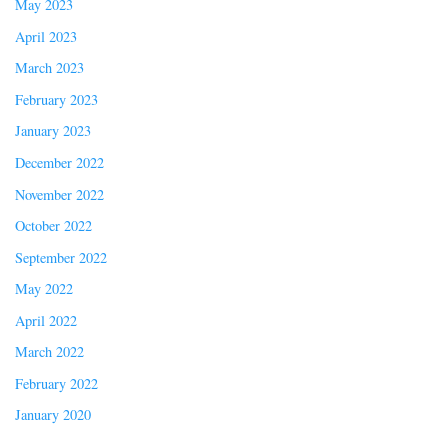
May 2023
April 2023
March 2023
February 2023
January 2023
December 2022
November 2022
October 2022
September 2022
May 2022
April 2022
March 2022
February 2022
January 2020