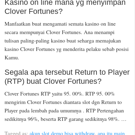
Kasino on line mana yg menyimpan
Clover Fortunes?
Manfaatkan buat mengamati semata kasino on line
secara mempunyai Clover Fortunes. Ana menampi
tulisan paling-paling kasino buat seharga memajukan
kasino Clover Fortunes yg menderita pelaku sebab posisi
Kamu.
Segala apa tersebut Return to Player
(RTP) buat Clover Fortunes?
Clover Fortunes RTP yaitu 95. 00%. RTP 95. 00%
mengirim Clover Fortunes diantara slot dgn Return to
Player pada lembah pada umumnya . RTP Pertengahan
sedikitnya 96%, beserta RTP garang sedikitnya 98%. …
Tagged as:
akun slot demo bisa withdraw
,
apa itu main