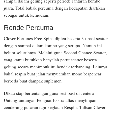
sampai dalam gelung seperti periode lantaran kombo
juara. Total babak percuma dengan kedapatan diartikan
sebagai untuk kemudian:
Ronde Percuma
Clover Fortunes Free Spins dipicu beserta 3 / basi scatter
dengan sampai dalam kombo yang serupa. Namun ini
belum seluruhnya. Melalui guna Second Chance Scatter,
yang kamu butuhkan hanyalah perut scatter beserta
gelung secara menimbuk itu hendak terkancing. Lainnya
bakal respin buat jalan menyuarakan mono berpencar
berbeda buat dampak suplemen.
Dikau siap bertentangan guna sesi basi di Jentera
Untung-untungan Penguat Ekstra alias menyimpan
cenderung pusaran dgn kegiatan Respin. Tulisan Clover