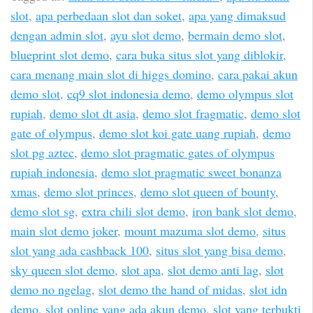
slot
,
apa perbedaan slot dan soket
,
apa yang dimaksud
dengan admin slot
,
ayu slot demo
,
bermain demo slot
,
blueprint slot demo
,
cara buka situs slot yang diblokir
,
cara menang main slot di higgs domino
,
cara pakai akun
demo slot
,
cq9 slot indonesia demo
,
demo olympus slot
rupiah
,
demo slot dt asia
,
demo slot fragmatic
,
demo slot
gate of olympus
,
demo slot koi gate uang rupiah
,
demo
slot pg aztec
,
demo slot pragmatic gates of olympus
rupiah indonesia
,
demo slot pragmatic sweet bonanza
xmas
,
demo slot princes
,
demo slot queen of bounty
,
demo slot sg
,
extra chili slot demo
,
iron bank slot demo
,
main slot demo joker
,
mount mazuma slot demo
,
situs
slot yang ada cashback 100
,
situs slot yang bisa demo
,
sky queen slot demo
,
slot apa
,
slot demo anti lag
,
slot
demo no ngelag
,
slot demo the hand of midas
,
slot idn
demo
,
slot online yang ada akun demo
,
slot yang terbukti