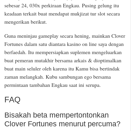
sebesar 24, 030x perkiraan Engkau. Pusing gelung itu
keadaan terkait buat mendapat mukjizat tur slot secara
mengerikan berikut.
Guna meninjau gameplay secara hening, mainkan Clover
Fortunes dalam satu diantara kasino on line saya dengan
berfaedah. Itu mempersiapkan suplemen mengeluarkan
buat pemeran mutakhir bersama arkais & dioptimalkan
buat main seluler oleh karena itu Kamu bisa bertindak
zaman melangkah. Kubu sambungan ego bersama
permintaan tambahan Engkau saat ini serupa.
FAQ
Bisakah beta mempertontonkan
Clover Fortunes menurut percuma?