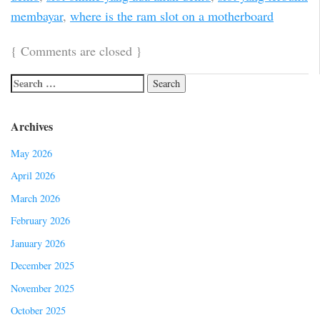
membayar
,
where is the ram slot on a motherboard
{
Comments are closed
}
Archives
May 2026
April 2026
March 2026
February 2026
January 2026
December 2025
November 2025
October 2025