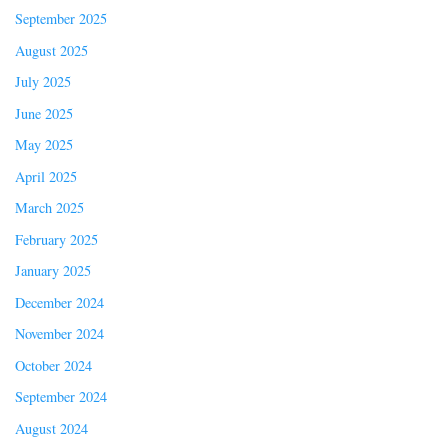
September 2025
August 2025
July 2025
June 2025
May 2025
April 2025
March 2025
February 2025
January 2025
December 2024
November 2024
October 2024
September 2024
August 2024