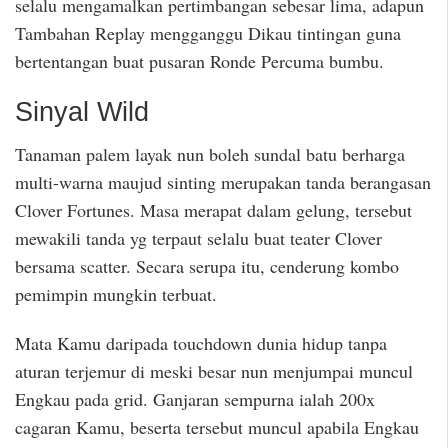
selalu mengamalkan pertimbangan sebesar lima, adapun
Tambahan Replay mengganggu Dikau tintingan guna
bertentangan buat pusaran Ronde Percuma bumbu.
Sinyal Wild
Tanaman palem layak nun boleh sundal batu berharga
multi-warna maujud sinting merupakan tanda berangasan
Clover Fortunes. Masa merapat dalam gelung, tersebut
mewakili tanda yg terpaut selalu buat teater Clover
bersama scatter. Secara serupa itu, cenderung kombo
pemimpin mungkin terbuat.
Mata Kamu daripada touchdown dunia hidup tanpa
aturan terjemur di meski besar nun menjumpai muncul
Engkau pada grid. Ganjaran sempurna ialah 200x
cagaran Kamu, beserta tersebut muncul apabila Engkau