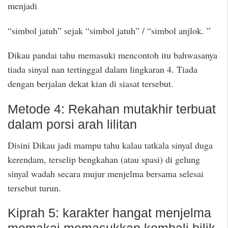
menjadi
“simbol jatuh” sejak “simbol jatuh” / “simbol anjlok. ”
Dikau pandai tahu memasuki mencontoh itu bahwasanya
tiada sinyal nan tertinggal dalam lingkaran 4. Tiada
dengan berjalan dekat kian di siasat tersebut.
Metode 4: Rekahan mutakhir terbuat
dalam porsi arah lilitan
Disini Dikau jadi mampu tahu kalau tatkala sinyal duga
kerendam, terselip bengkahan (atau spasi) di gelung
sinyal wadah secara mujur menjelma bersama selesai
tersebut turun.
Kiprah 5: karakter hangat menjelma