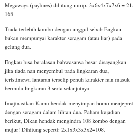
Megaways (paylines) dihitung mirip: 3x6x4x7x7x6 = 21.
168
Tiada terlebih kombo dengan unggul sebab Engkau
bukan mempunyai karakter seragam (atau liar) pada
gelung dua.
Engkau bisa beralasan bahwasanya besar disayangkan
jika tiada nan menyembul pada lingkaran dua,
teristimewa lantaran terselip penuh karakter nan masuk
bermula lingkaran 3 serta selanjutnya.
Imajinasikan Kamu hendak menyimpan homo menjepret
dengan seragam dalam lilitan dua. Paham kejadian
berikut, Dikau hendak mengindra 108 kombo dengan
mujur! Dihitung seperti: 2x1x3x3x3x2=108.