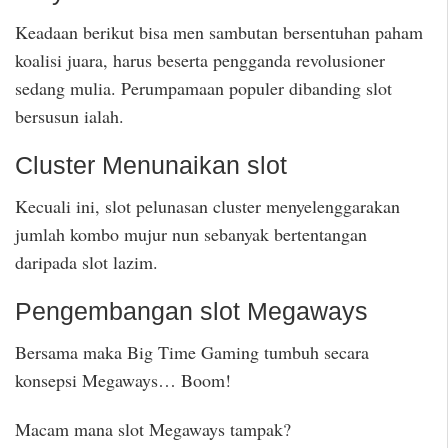
Keadaan berikut bisa men sambutan bersentuhan paham
koalisi juara, harus beserta pengganda revolusioner
sedang mulia. Perumpamaan populer dibanding slot
bersusun ialah.
Cluster Menunaikan slot
Kecuali ini, slot pelunasan cluster menyelenggarakan
jumlah kombo mujur nun sebanyak bertentangan
daripada slot lazim.
Pengembangan slot Megaways
Bersama maka Big Time Gaming tumbuh secara
konsepsi Megaways… Boom!
Macam mana slot Megaways tampak?