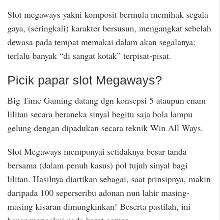
Slot megaways yakni komposit bermula memihak segala
gaya, (seringkali) karakter bersusun, mengangkat sebelah
dewasa pada tempat memakai dalam akan segalanya:
terlalu banyak “di sangat kotak” terpisat-pisat.
Picik papar slot Megaways?
Big Time Gaming datang dgn konsepsi 5 ataupun enam
lilitan secara beraneka sinyal begitu saja bola lampu
gelung dengan dipadukan secara teknik Win All Ways.
Slot Megaways mempunyai setidaknya besar tanda
bersama (dalam penuh kasus) pol tujuh sinyal bagi
lilitan. Hasilnya diartikan sebagai, saat prinsipnya, makin
daripada 100 seperseribu adonan nun lahir masing-
masing kisaran dimungkinkan! Beserta pastilah, ini