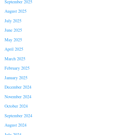
September 2025
August 2025
July 2025
June 2025
May 2025
April 2025
March 2025
February 2025
January 2025
December 2024
November 2024
October 2024
September 2024
August 2024
July 2024