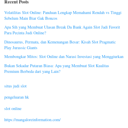
Recent Posts
Volatilitas Slot Online: Panduan Lengkap Memahami Rendah vs Tinggi
Sebelum Main Biar Gak Boncos
Apa Sih yang Membuat Ulasan Break Da Bank Again Slot Jadi Favorit
Para Pecinta Judi Online?
Dinosaurus, Permata, dan Kemenangan Besar: Kisah Slot Pragmatic
Play Jurassic Giants
Membongkar Mitos: Slot Online dan Narasi Investasi yang Menggiurkan
Bukan Sekadar Putaran Biasa: Apa yang Membuat Slot Kualitas
Premium Berbeda dari yang Lain?
situs judi slot
pengeluaran hk
slot online
https://mangaloreinformation.com/