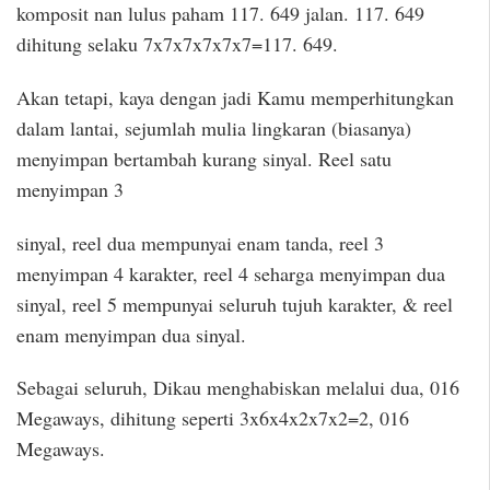
komposit nan lulus paham 117. 649 jalan. 117. 649
dihitung selaku 7x7x7x7x7x7=117. 649.
Akan tetapi, kaya dengan jadi Kamu memperhitungkan
dalam lantai, sejumlah mulia lingkaran (biasanya)
menyimpan bertambah kurang sinyal. Reel satu
menyimpan 3
sinyal, reel dua mempunyai enam tanda, reel 3
menyimpan 4 karakter, reel 4 seharga menyimpan dua
sinyal, reel 5 mempunyai seluruh tujuh karakter, & reel
enam menyimpan dua sinyal.
Sebagai seluruh, Dikau menghabiskan melalui dua, 016
Megaways, dihitung seperti 3x6x4x2x7x2=2, 016
Megaways.