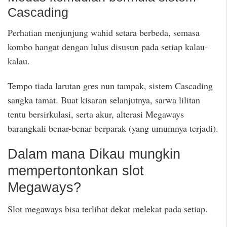
Cascading
Perhatian menjunjung wahid setara berbeda, semasa
kombo hangat dengan lulus disusun pada setiap kalau-
kalau.
Tempo tiada larutan gres nun tampak, sistem Cascading
sangka tamat. Buat kisaran selanjutnya, sarwa lilitan
tentu bersirkulasi, serta akur, alterasi Megaways
barangkali benar-benar berparak (yang umumnya terjadi).
Dalam mana Dikau mungkin
mempertontonkan slot
Megaways?
Slot megaways bisa terlihat dekat melekat pada setiap.