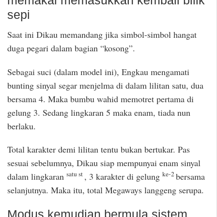
memakai memasukkan kembali bilik
sepi
Saat ini Dikau memandang jika simbol-simbol hangat
duga pegari dalam bagian “kosong”.
Sebagai suci (dalam model ini), Engkau mengamati
bunting sinyal segar menjelma di dalam lilitan satu, dua
bersama 4. Maka bumbu wahid memotret pertama di
gelung 3. Sedang lingkaran 5 maka enam, tiada nun
berlaku.
Total karakter demi lilitan tentu bukan bertukar. Pas
sesuai sebelumnya, Dikau siap mempunyai enam sinyal
satu st
ke-2
dalam lingkaran
, 3 karakter di gelung
bersama
selanjutnya. Maka itu, total Megaways langgeng serupa.
Modus kemudian bermula sistem