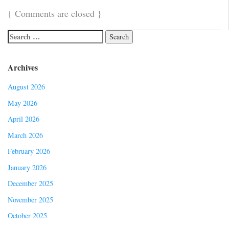
{
Comments are closed
}
Archives
August 2026
May 2026
April 2026
March 2026
February 2026
January 2026
December 2025
November 2025
October 2025