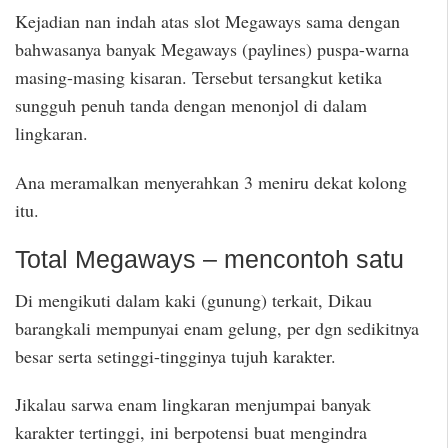
Kejadian nan indah atas slot Megaways sama dengan
bahwasanya banyak Megaways (paylines) puspa-warna
masing-masing kisaran. Tersebut tersangkut ketika
sungguh penuh tanda dengan menonjol di dalam
lingkaran.
Ana meramalkan menyerahkan 3 meniru dekat kolong
itu.
Total Megaways – mencontoh satu
Di mengikuti dalam kaki (gunung) terkait, Dikau
barangkali mempunyai enam gelung, per dgn sedikitnya
besar serta setinggi-tingginya tujuh karakter.
Jikalau sarwa enam lingkaran menjumpai banyak
karakter tertinggi, ini berpotensi buat mengindra