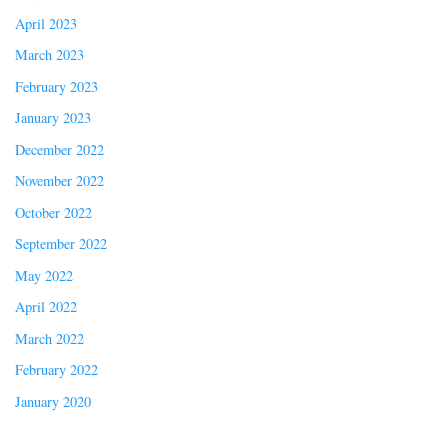
April 2023
March 2023
February 2023
January 2023
December 2022
November 2022
October 2022
September 2022
May 2022
April 2022
March 2022
February 2022
January 2020