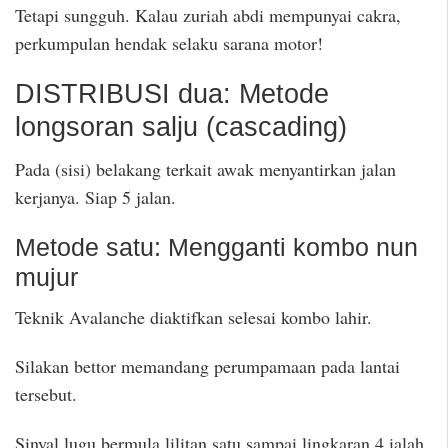
Tetapi sungguh. Kalau zuriah abdi mempunyai cakra,
perkumpulan hendak selaku sarana motor!
DISTRIBUSI dua: Metode
longsoran salju (cascading)
Pada (sisi) belakang terkait awak menyantirkan jalan
kerjanya. Siap 5 jalan.
Metode satu: Mengganti kombo nun
mujur
Teknik Avalanche diaktifkan selesai kombo lahir.
Silakan bettor memandang perumpamaan pada lantai
tersebut.
Sinyal lugu bermula lilitan satu sampai lingkaran 4 ialah