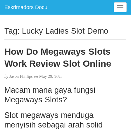
Eskrimadors Docu
T
o
g
g
Tag:
Lucky Ladies Slot Demo
l
e
n
How Do Megaways Slots
a
v
Work Review Slot Online
i
g
by
Jason Phillips
on
May 28, 2023
a
t
Macam mana gaya fungsi
i
Megaways Slots?
o
n
Slot megaways menduga
menyisih sebagai arah solid