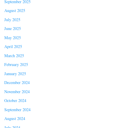
September 2025
August 2025
July 2025
June 2025
May 2025
April 2025
March 2025
February 2025
January 2025
December 2024
November 2024
October 2024
September 2024
August 2024
July 2024