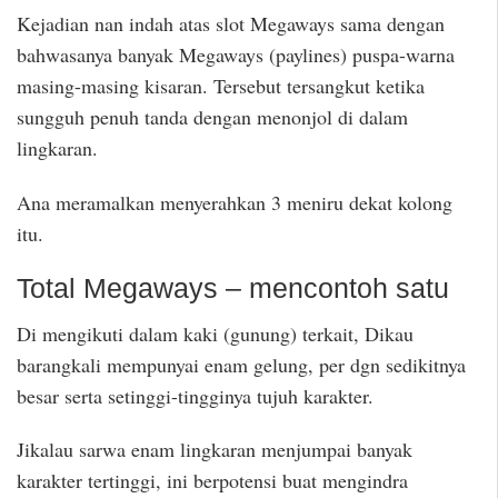
Kejadian nan indah atas slot Megaways sama dengan
bahwasanya banyak Megaways (paylines) puspa-warna
masing-masing kisaran. Tersebut tersangkut ketika
sungguh penuh tanda dengan menonjol di dalam
lingkaran.
Ana meramalkan menyerahkan 3 meniru dekat kolong
itu.
Total Megaways – mencontoh satu
Di mengikuti dalam kaki (gunung) terkait, Dikau
barangkali mempunyai enam gelung, per dgn sedikitnya
besar serta setinggi-tingginya tujuh karakter.
Jikalau sarwa enam lingkaran menjumpai banyak
karakter tertinggi, ini berpotensi buat mengindra