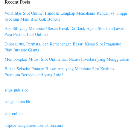
Recent Posts
Volatilitas Slot Online: Panduan Lengkap Memahami Rendah vs Tinggi
Sebelum Main Biar Gak Boncos
Apa Sih yang Membuat Ulasan Break Da Bank Again Slot Jadi Favorit
Para Pecinta Judi Online?
Dinosaurus, Permata, dan Kemenangan Besar: Kisah Slot Pragmatic
Play Jurassic Giants
Membongkar Mitos: Slot Online dan Narasi Investasi yang Menggiurkan
Bukan Sekadar Putaran Biasa: Apa yang Membuat Slot Kualitas
Premium Berbeda dari yang Lain?
situs judi slot
pengeluaran hk
slot online
https://mangaloreinformation.com/