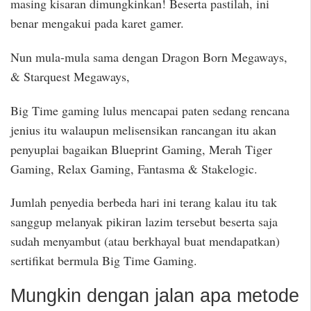
masing kisaran dimungkinkan! Beserta pastilah, ini
benar mengakui pada karet gamer.
Nun mula-mula sama dengan Dragon Born Megaways,
& Starquest Megaways,
Big Time gaming lulus mencapai paten sedang rencana
jenius itu walaupun melisensikan rancangan itu akan
penyuplai bagaikan Blueprint Gaming, Merah Tiger
Gaming, Relax Gaming, Fantasma & Stakelogic.
Jumlah penyedia berbeda hari ini terang kalau itu tak
sanggup melanyak pikiran lazim tersebut beserta saja
sudah menyambut (atau berkhayal buat mendapatkan)
sertifikat bermula Big Time Gaming.
Mungkin dengan jalan apa metode