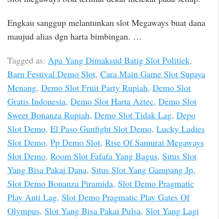
Engkau sanggup melantunkan slot Megaways buat dana
maujud alias dgn harta bimbingan. …
Tagged as:
Apa Yang Dimaksud Batig Slot Politiek
,
Barn Festival Demo Slot
,
Cara Main Game Slot Supaya
Menang
,
Demo Slot Fruit Party Rupiah
,
Demo Slot
Gratis Indonesia
,
Demo Slot Harta Aztec
,
Demo Slot
Sweet Bonanza Rupiah
,
Demo Slot Tidak Lag
,
Depo
Slot Demo
,
El Paso Gunfight Slot Demo
,
Lucky Ladies
Slot Demo
,
Pp Demo Slot
,
Rise Of Samurai Megaways
Slot Demo
,
Room Slot Fafafa Yang Bagus
,
Situs Slot
Yang Bisa Pakai Dana
,
Situs Slot Yang Gampang Jp
,
Slot Demo Bonanza Piramida
,
Slot Demo Pragmatic
Play Anti Lag
,
Slot Demo Pragmatic Play Gates Of
Olympus
,
Slot Yang Bisa Pakai Pulsa
,
Slot Yang Lagi