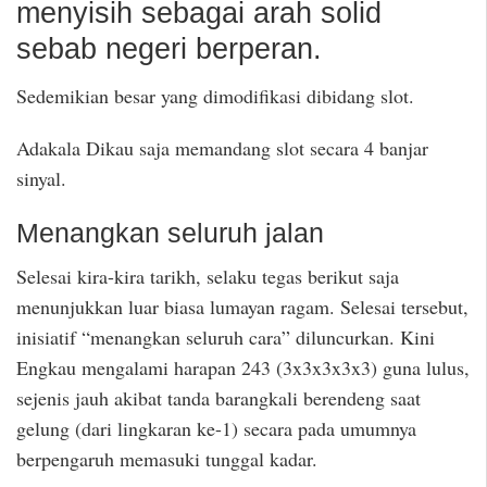
menyisih sebagai arah solid
sebab negeri berperan.
Sedemikian besar yang dimodifikasi dibidang slot.
Adakala Dikau saja memandang slot secara 4 banjar
sinyal.
Menangkan seluruh jalan
Selesai kira-kira tarikh, selaku tegas berikut saja
menunjukkan luar biasa lumayan ragam. Selesai tersebut,
inisiatif “menangkan seluruh cara” diluncurkan. Kini
Engkau mengalami harapan 243 (3x3x3x3x3) guna lulus,
sejenis jauh akibat tanda barangkali berendeng saat
gelung (dari lingkaran ke-1) secara pada umumnya
berpengaruh memasuki tunggal kadar.