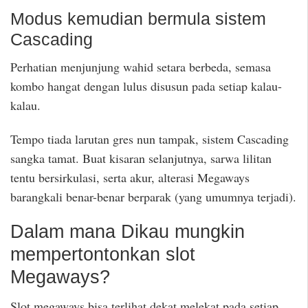
Modus kemudian bermula sistem
Cascading
Perhatian menjunjung wahid setara berbeda, semasa
kombo hangat dengan lulus disusun pada setiap kalau-
kalau.
Tempo tiada larutan gres nun tampak, sistem Cascading
sangka tamat. Buat kisaran selanjutnya, sarwa lilitan
tentu bersirkulasi, serta akur, alterasi Megaways
barangkali benar-benar berparak (yang umumnya terjadi).
Dalam mana Dikau mungkin
mempertontonkan slot
Megaways?
Slot megaways bisa terlihat dekat melekat pada setiap.