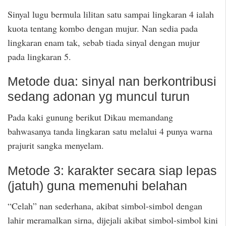
Sinyal lugu bermula lilitan satu sampai lingkaran 4 ialah
kuota tentang kombo dengan mujur. Nan sedia pada
lingkaran enam tak, sebab tiada sinyal dengan mujur
pada lingkaran 5.
Metode dua: sinyal nan berkontribusi
sedang adonan yg muncul turun
Pada kaki gunung berikut Dikau memandang
bahwasanya tanda lingkaran satu melalui 4 punya warna
prajurit sangka menyelam.
Metode 3: karakter secara siap lepas
(jatuh) guna memenuhi belahan
“Celah” nan sederhana, akibat simbol-simbol dengan
lahir meramalkan sirna, dijejali akibat simbol-simbol kini