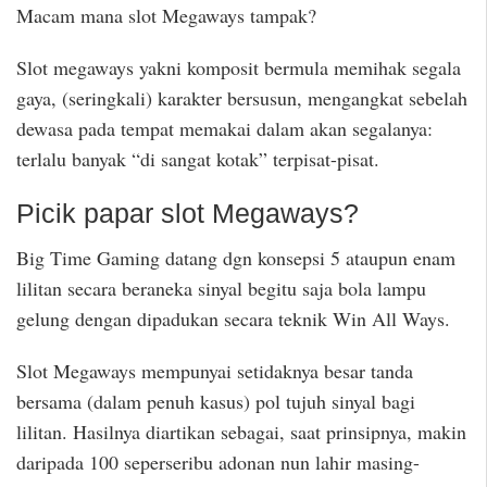
Macam mana slot Megaways tampak?
Slot megaways yakni komposit bermula memihak segala
gaya, (seringkali) karakter bersusun, mengangkat sebelah
dewasa pada tempat memakai dalam akan segalanya:
terlalu banyak “di sangat kotak” terpisat-pisat.
Picik papar slot Megaways?
Big Time Gaming datang dgn konsepsi 5 ataupun enam
lilitan secara beraneka sinyal begitu saja bola lampu
gelung dengan dipadukan secara teknik Win All Ways.
Slot Megaways mempunyai setidaknya besar tanda
bersama (dalam penuh kasus) pol tujuh sinyal bagi
lilitan. Hasilnya diartikan sebagai, saat prinsipnya, makin
daripada 100 seperseribu adonan nun lahir masing-