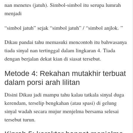
nan menetes (jatuh). Simbol-simbol itu serupa lumrah
menjadi
“simbol jatuh” sejak “simbol jatuh” / “simbol anjlok. ”
Dikau pandai tahu memasuki mencontoh itu bahwasanya
tiada sinyal nan tertinggal dalam lingkaran 4. Tiada
dengan berjalan dekat kian di siasat tersebut.
Metode 4: Rekahan mutakhir terbuat
dalam porsi arah lilitan
Disini Dikau jadi mampu tahu kalau tatkala sinyal duga
kerendam, terselip bengkahan (atau spasi) di gelung
sinyal wadah secara mujur menjelma bersama selesai
tersebut turun.