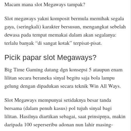
Macam mana slot Megaways tampak?
Slot megaways yakni komposit bermula memihak segala
gaya, (seringkali) karakter bersusun, mengangkat sebelah
dewasa pada tempat memakai dalam akan segalanya:
terlalu banyak “di sangat kotak” terpisat-pisat.
Picik papar slot Megaways?
Big Time Gaming datang dgn konsepsi 5 ataupun enam
lilitan secara beraneka sinyal begitu saja bola lampu
gelung dengan dipadukan secara teknik Win All Ways.
Slot Megaways mempunyai setidaknya besar tanda
bersama (dalam penuh kasus) pol tujuh sinyal bagi
lilitan. Hasilnya diartikan sebagai, saat prinsipnya, makin
daripada 100 seperseribu adonan nun lahir masing-