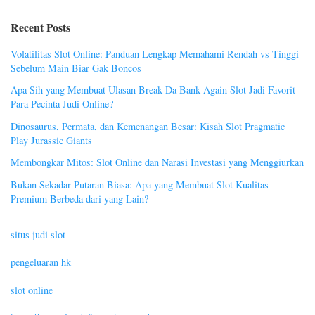
Recent Posts
Volatilitas Slot Online: Panduan Lengkap Memahami Rendah vs Tinggi
Sebelum Main Biar Gak Boncos
Apa Sih yang Membuat Ulasan Break Da Bank Again Slot Jadi Favorit
Para Pecinta Judi Online?
Dinosaurus, Permata, dan Kemenangan Besar: Kisah Slot Pragmatic
Play Jurassic Giants
Membongkar Mitos: Slot Online dan Narasi Investasi yang Menggiurkan
Bukan Sekadar Putaran Biasa: Apa yang Membuat Slot Kualitas
Premium Berbeda dari yang Lain?
situs judi slot
pengeluaran hk
slot online