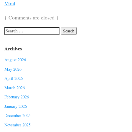
Viral
{
Comments are closed
}
Archives
August 2026
May 2026
April 2026
March 2026
February 2026
January 2026
December 2025
November 2025