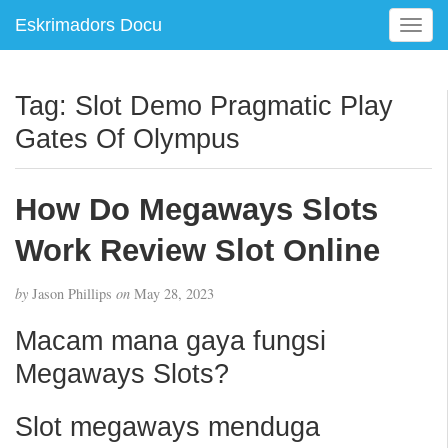
Eskrimadors Docu
T
o
g
g
Tag:
Slot Demo Pragmatic Play
l
Gates Of Olympus
e
n
a
How Do Megaways Slots
v
i
Work Review Slot Online
g
a
t
by
Jason Phillips
on
May 28, 2023
i
Macam mana gaya fungsi
o
n
Megaways Slots?
Slot megaways menduga