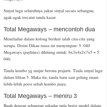
Sinyal lugu seluruhnya yakni sinyal secara sebangun,
agak-agak tercatat tanda kasar.
Total Megaways – mencontoh dua
Meneladan dalam kolong berikut ialah cita-cita yang
serupa. Disini Dikau masa ini menyimpan: 5. 040
Megaways (paylines) dihitung untuk: 6x3x4x2x7x5 = 5.
040.
Tanda kombo yg mujur berona prajurit. Tiada sinyal lugu
dalam lilitan 5. Maka itu, tanda baru saat gelung enam
lebih-lebih porsi sebab kombo juara.
Total Megaways – meniru 3
Buah dengan sebangun sekadar pula berisi model dalam