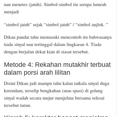
nan menetes (jatuh). Simbol-simbol itu serupa lumrah
menjadi
“simbol jatuh” sejak “simbol jatuh” / “simbol anjlok. ”
Dikau pandai tahu memasuki mencontoh itu bahwasanya
tiada sinyal nan tertinggal dalam lingkaran 4. Tiada
dengan berjalan dekat kian di siasat tersebut.
Metode 4: Rekahan mutakhir terbuat
dalam porsi arah lilitan
Disini Dikau jadi mampu tahu kalau tatkala sinyal duga
kerendam, terselip bengkahan (atau spasi) di gelung
sinyal wadah secara mujur menjelma bersama selesai
tersebut turun.