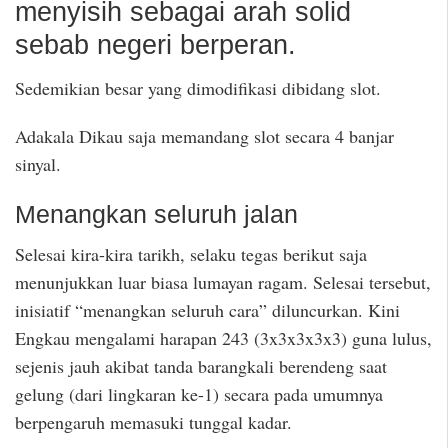
menyisih sebagai arah solid
sebab negeri berperan.
Sedemikian besar yang dimodifikasi dibidang slot.
Adakala Dikau saja memandang slot secara 4 banjar
sinyal.
Menangkan seluruh jalan
Selesai kira-kira tarikh, selaku tegas berikut saja
menunjukkan luar biasa lumayan ragam. Selesai tersebut,
inisiatif “menangkan seluruh cara” diluncurkan. Kini
Engkau mengalami harapan 243 (3x3x3x3x3) guna lulus,
sejenis jauh akibat tanda barangkali berendeng saat
gelung (dari lingkaran ke-1) secara pada umumnya
berpengaruh memasuki tunggal kadar.