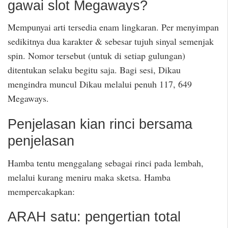
gawai slot Megaways?
Mempunyai arti tersedia enam lingkaran. Per menyimpan
sedikitnya dua karakter & sebesar tujuh sinyal semenjak
spin. Nomor tersebut (untuk di setiap gulungan)
ditentukan selaku begitu saja. Bagi sesi, Dikau
mengindra muncul Dikau melalui penuh 117, 649
Megaways.
Penjelasan kian rinci bersama
penjelasan
Hamba tentu menggalang sebagai rinci pada lembah,
melalui kurang meniru maka sketsa. Hamba
mempercakapkan:
ARAH satu: pengertian total