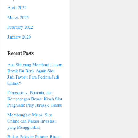
April 2022
March 2022
February 2022
January 2020
Recent Posts
Apa Sih yang Membuat Ulasan
Break Da Bank Again Slot
Jadi Favorit Para Pecinta Judi
Online?
Dinosaurus, Permata, dan
Kemenangan Besar: Kisah Slot
Pragmatic Play Jurassic Giants
Membongkar Mitos: Slot
Online dan Narasi Investasi
yang Menggiurkan
Bukan Sekadar Putaran Biasa: