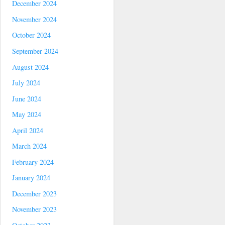
December 2024
November 2024
October 2024
September 2024
August 2024
July 2024
June 2024
May 2024
April 2024
March 2024
February 2024
January 2024
December 2023
November 2023