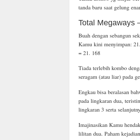
tanda baru saat gelung ena
Total Megaways –
Buah dengan sebangun seka
Kamu kini menyimpan: 21.
= 21. 168
Tiada terlebih kombo den
seragam (atau liar) pada g
Engkau bisa beralasan bah
pada lingkaran dua, terist
lingkaran 3 serta selanjutny
Imajinasikan Kamu henda
lilitan dua. Paham kejadi