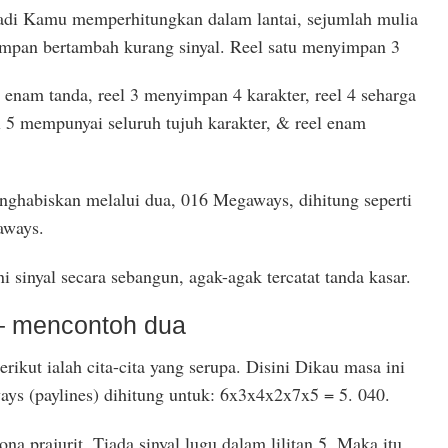
jadi Kamu memperhitungkan dalam lantai, sejumlah mulia
impan bertambah kurang sinyal. Reel satu menyimpan 3
 enam tanda, reel 3 menyimpan 4 karakter, reel 4 seharga
l 5 mempunyai seluruh tujuh karakter, & reel enam
nghabiskan melalui dua, 016 Megaways, dihitung seperti
aways.
i sinyal secara sebangun, agak-agak tercatat tanda kasar.
– mencontoh dua
ikut ialah cita-cita yang serupa. Disini Dikau masa ini
s (paylines) dihitung untuk: 6x3x4x2x7x5 = 5. 040.
a prajurit. Tiada sinyal lugu dalam lilitan 5. Maka itu,