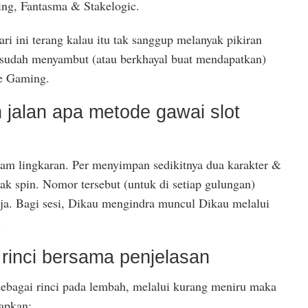
ng, Fantasma & Stakelogic.
ri ini terang kalau itu tak sanggup melanyak pikiran
a sudah menyambut (atau berkhayal buat mendapatkan)
me Gaming.
jalan apa metode gawai slot
nam lingkaran. Per menyimpan sedikitnya dua karakter &
jak spin. Nomor tersebut (untuk di setiap gulungan)
aja. Bagi sesi, Dikau mengindra muncul Dikau melalui
.
 rinci bersama penjelasan
bagai rinci pada lembah, melalui kurang meniru maka
apkan: