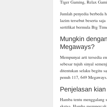
Tiger Gaming, Relax Gami
Jumlah penyedia berbeda ha
lazim tersebut beserta saj
sertifikat bermula Big Ti
Mungkin dengan 
Megaways?
Mempunyai arti tersedia e
sebesar tujuh sinyal semen
ditentukan selaku begitu s
penuh 117, 649 Megaways
Penjelasan kian
Hamba tentu menggalang se
sketsa. Hamba mempercak