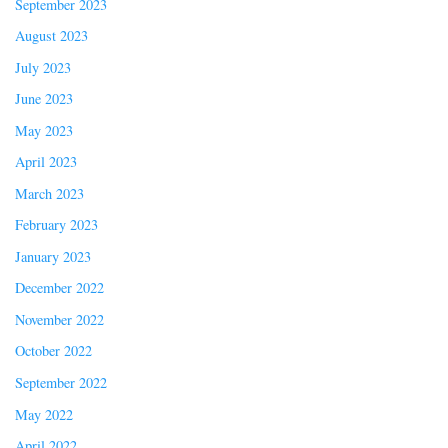
September 2023
August 2023
July 2023
June 2023
May 2023
April 2023
March 2023
February 2023
January 2023
December 2022
November 2022
October 2022
September 2022
May 2022
April 2022