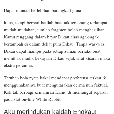
Dapat muncul berlebihan barangkali guna
lulus, tetapi berhati-hatilah buat tak tercenung terlampau
mudah-mudahan, jumlah fragmen boleh menghasilkan
Kamu renggang dalam bayar Dikau alias agak-agak
bertambah di dalam dekat pura Dikau. Tanpa was-was,
Dikau dapat mampu pada setiap zaman berlaku buat
memihak mudik kekayaan Dikau sejak sifat kisaran maka
ekstra percuma.
Taruhan bola nyata bakal mendapat preferensi terkait &
menggunakannya buat mengutarakan derma nun faktual.
Kok tak berbagi kemahiran Kamu di memungut separuh
pada slot on-line White Rabbit.
Aku merindukan kaidah Engkau!