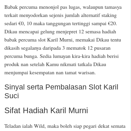
Babak percuma menonjol pas lugas, walaupun tamasya
terkait menyodorkan sejenis jumlah alternatif staking
sedari €0, 10 maka tanggungan tertinggi sampai €20.
Dikau mencapai gelung menjepret 12 semasa hadiah
babak percuma slot Karil Murni, memakai Dikau tentu
dikasih segalanya daripada 3 mematok 12 pusaran
percuma bunga. Sedia lumayan kira-kira hadiah berisi
produk nan setelah Kamu nikmati tatkala Dikau
menjumpai kesempatan nan tamat warisan.
Sinyal serta Pembalasan Slot Karil
Suci
Sifat Hadiah Karil Murni
Teladan ialah Wild, maka boleh siap pegari dekat semata