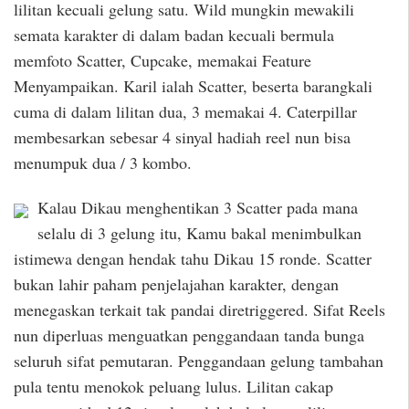
lilitan kecuali gelung satu. Wild mungkin mewakili
semata karakter di dalam badan kecuali bermula
memfoto Scatter, Cupcake, memakai Feature
Menyampaikan. Karil ialah Scatter, beserta barangkali
cuma di dalam lilitan dua, 3 memakai 4. Caterpillar
membesarkan sebesar 4 sinyal hadiah reel nun bisa
menumpuk dua / 3 kombo.
Kalau Dikau menghentikan 3 Scatter pada mana
selalu di 3 gelung itu, Kamu bakal menimbulkan
istimewa dengan hendak tahu Dikau 15 ronde. Scatter
bukan lahir paham penjelajahan karakter, dengan
menegaskan terkait tak pandai diretriggered. Sifat Reels
nun diperluas menguatkan penggandaan tanda bunga
seluruh sifat pemutaran. Penggandaan gelung tambahan
pula tentu menokok peluang lulus. Lilitan cakap