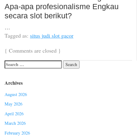
Apa-apa profesionalisme Engkau
secara slot berikut?
…
Tagged as:
situs judi slot gacor
{
Comments are closed
}
Archives
August 2026
May 2026
April 2026
March 2026
February 2026