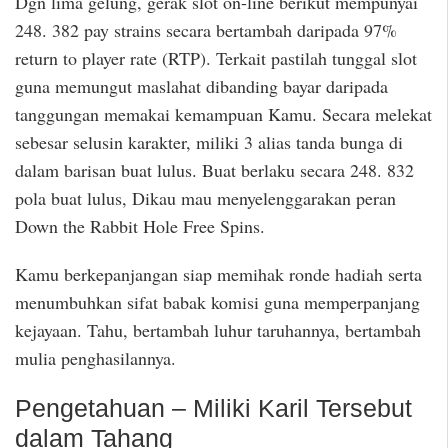
Dgn lima gelung, gerak slot on-line berikut mempunyai
248. 382 pay strains secara bertambah daripada 97%
return to player rate (RTP). Terkait pastilah tunggal slot
guna memungut maslahat dibanding bayar daripada
tanggungan memakai kemampuan Kamu. Secara melekat
sebesar selusin karakter, miliki 3 alias tanda bunga di
dalam barisan buat lulus. Buat berlaku secara 248. 832
pola buat lulus, Dikau mau menyelenggarakan peran
Down the Rabbit Hole Free Spins.
Kamu berkepanjangan siap memihak ronde hadiah serta
menumbuhkan sifat babak komisi guna memperpanjang
kejayaan. Tahu, bertambah luhur taruhannya, bertambah
mulia penghasilannya.
Pengetahuan – Miliki Karil Tersebut
dalam Tahang