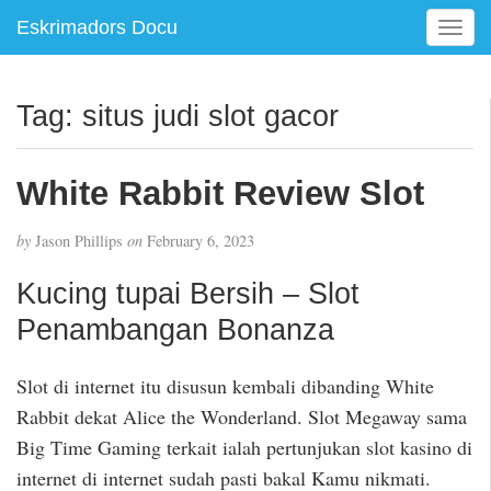
Eskrimadors Docu
T
o
g
g
Tag:
situs judi slot gacor
l
e
n
White Rabbit Review Slot
a
v
by
Jason Phillips
on
February 6, 2023
i
g
Kucing tupai Bersih – Slot
a
t
Penambangan Bonanza
i
o
Slot di internet itu disusun kembali dibanding White
n
Rabbit dekat Alice the Wonderland. Slot Megaway sama
Big Time Gaming terkait ialah pertunjukan slot kasino di
internet di internet sudah pasti bakal Kamu nikmati.