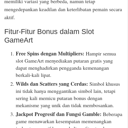
memiliki variasi yang berbeda, namun tetap
mengedepankan keadilan dan keterlibatan pemain secara
aktif.
Fitur-Fitur Bonus dalam Slot
GameArt
Free Spins dengan Multipliers:
Hampir semua
slot GameArt menyediakan putaran gratis yang
dapat menghadirkan pengganda kemenangan
berkali-kali lipat.
Wilds dan Scatters yang Cerdas:
Simbol khusus
ini tidak hanya menggantikan simbol lain, tetapi
sering kali memicu putaran bonus dengan
mekanisme yang unik dan tidak membosankan.
Jackpot Progresif dan Fungsi Gamble:
Beberapa
game menawarkan kesempatan memenangkan