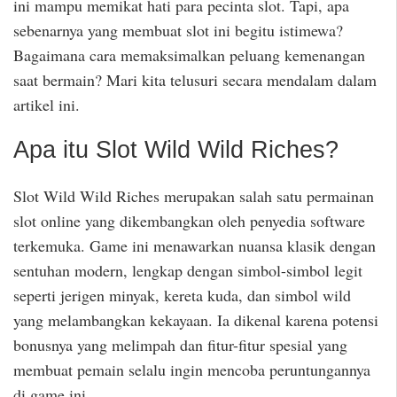
ini mampu memikat hati para pecinta slot. Tapi, apa
sebenarnya yang membuat slot ini begitu istimewa?
Bagaimana cara memaksimalkan peluang kemenangan
saat bermain? Mari kita telusuri secara mendalam dalam
artikel ini.
Apa itu Slot Wild Wild Riches?
Slot Wild Wild Riches merupakan salah satu permainan
slot online yang dikembangkan oleh penyedia software
terkemuka. Game ini menawarkan nuansa klasik dengan
sentuhan modern, lengkap dengan simbol-simbol legit
seperti jerigen minyak, kereta kuda, dan simbol wild
yang melambangkan kekayaan. Ia dikenal karena potensi
bonusnya yang melimpah dan fitur-fitur spesial yang
membuat pemain selalu ingin mencoba peruntungannya
di game ini.