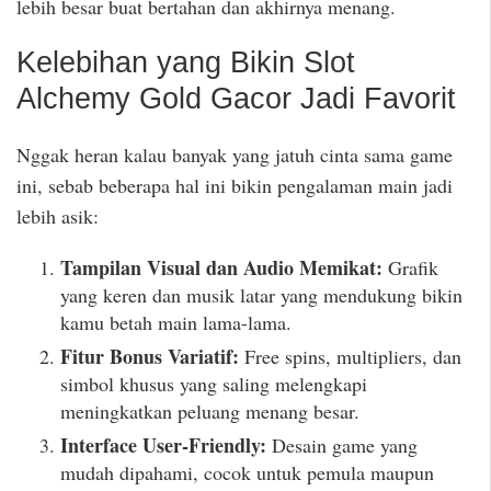
lebih besar buat bertahan dan akhirnya menang.
Kelebihan yang Bikin Slot
Alchemy Gold Gacor Jadi Favorit
Nggak heran kalau banyak yang jatuh cinta sama game
ini, sebab beberapa hal ini bikin pengalaman main jadi
lebih asik:
Tampilan Visual dan Audio Memikat:
Grafik
yang keren dan musik latar yang mendukung bikin
kamu betah main lama-lama.
Fitur Bonus Variatif:
Free spins, multipliers, dan
simbol khusus yang saling melengkapi
meningkatkan peluang menang besar.
Interface User-Friendly:
Desain game yang
mudah dipahami, cocok untuk pemula maupun