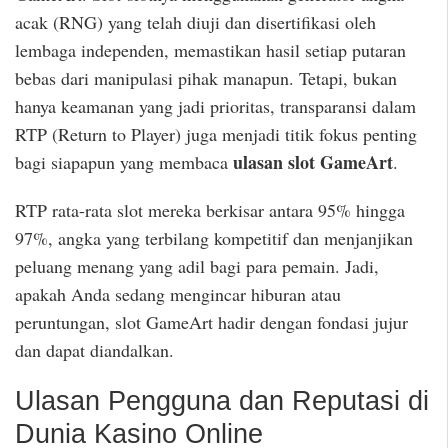
acak (RNG) yang telah diuji dan disertifikasi oleh
lembaga independen, memastikan hasil setiap putaran
bebas dari manipulasi pihak manapun. Tetapi, bukan
hanya keamanan yang jadi prioritas, transparansi dalam
RTP (Return to Player) juga menjadi titik fokus penting
ulasan slot GameArt
bagi siapapun yang membaca
.
RTP rata-rata slot mereka berkisar antara 95% hingga
97%, angka yang terbilang kompetitif dan menjanjikan
peluang menang yang adil bagi para pemain. Jadi,
apakah Anda sedang mengincar hiburan atau
peruntungan, slot GameArt hadir dengan fondasi jujur
dan dapat diandalkan.
Ulasan Pengguna dan Reputasi di
Dunia Kasino Online