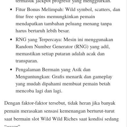
termasuk jackpot progresif yang menggiurkan.
Fitur Bonus Melimpah: Wild symbol, scatters, dan
fitur free spins memungkinkan pemain
mendapatkan tambahan peluang menang tanpa
harus bertaruh lebih besar.
RNG yang Terpercaya: Mesin ini menggunakan
Random Number Generator (RNG) yang adil,
memastikan setiap putaran adalah acak dan
transparan.
Pengalaman Bermain yang Asik dan
Menguntungkan: Grafis menarik dan gameplay
yang mudah dipahami membuat pemain betah
mencoba lagi dan lagi.
Dengan faktor-faktor tersebut, tidak heran jika banyak
pemain merasakan sensasi kemenangan berturut-turut
saat bermain slot Wild Wild Riches saat kondisi sedang
“gacor”.