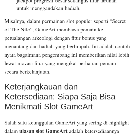
jackpot progresif besar sekaligus fitur taruhan
untuk menggandakan hadiah.
Misalnya, dalam permainan slot populer seperti “Secret
of The Nile”, GameArt membawa pemain ke
petualangan arkeologi dengan fitur bonus yang
menantang dan hadiah yang berlimpah. Ini adalah contoh
nyata bagaimana pengembang ini memberikan nilai lebih
lewat inovasi fitur yang mengikat perhatian pemain
secara berkelanjutan.
Keterjangkauan dan
Ketersediaan: Siapa Saja Bisa
Menikmati Slot GameArt
Salah satu keunggulan GameArt yang sering di-highlight
ulasan slot GameArt
dalam
adalah ketersediaannya